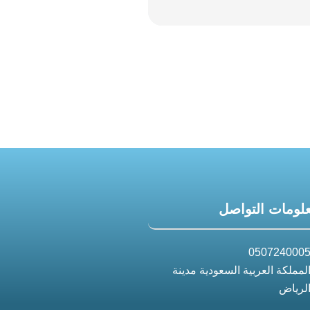
لومات التواصل
050724000
لمملكة العربية السعودية مدينة
لرياض