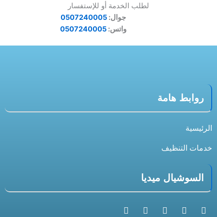
لطلب الخدمة أو للإستفسار
جوال:
0507240005
واتس:
0507240005
روابط هامة
الرئيسية
خدمات التنظيف
السوشيال ميديا
S
X
T
I
F
n
-
i
n
a