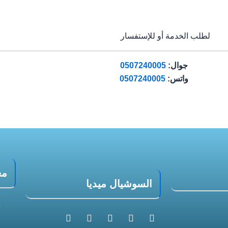
لطلب الخدمة أو للإستفسار
جوال:
0507240005
واتس:
0507240005
مع
السوشيال ميديا
5
S
X
T
I
F
ا
n
-
i
n
a