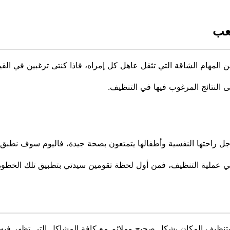
تعب
لمهام الشاقة التي تثقل عاهل كل إمراه، فاذا كنتى ترغبين في القي
النتائج المرغوب فيها في التنظيف.
ل راحتها النفسية وأطفالها يتمتعون بصحة جيدة، فاليوم سوف نطبق ع
في عملية التنظيف، فمن أول لحظة تقومين سيدتي بتطبيق تلك الخطو
ام بتنظيف المكان بشكل صحيح وملائم مع كافة المشاكل التي تظهر ف