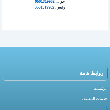
جوال:
0501319962
واتس:
0501319962
روابط هامة
الرئيسية
خدمات التنظيف