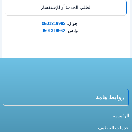
لطلب الخدمة أو للإستفسار
جوال:
0501319962
واتس:
0501319962
روابط هامة
الرئيسية
خدمات التنظيف