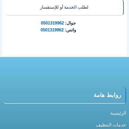
لطلب الخدمة أو للإستفسار
جوال:
0501319962
واتس:
0501319962
روابط هامة
الرئيسية
خدمات التنظيف