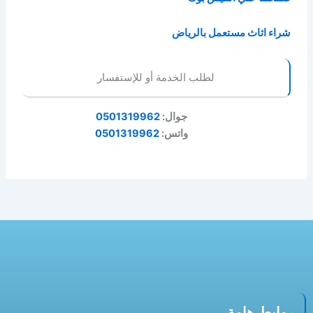
شراء اثاث مستعمل بالرياض
لطلب الخدمة أو للإستفسار
جوال:
0501319962
واتس:
0501319962
روابط هامة