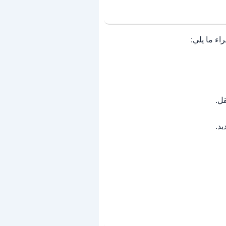
ء ما يلي:
ل.
د.