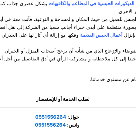
الديكورات الجبسية في المطاعم والكافيهات
بشكل عصري جذاب كما تقو
 الاخرى.
بس للعميل من حيث المكان والمساحة و النوعية، فأنت معنا في أيدٍ 
ها بصورة منتظمة على أيدي خبراء أجانب سعيا من الشركة إلى نقل أفضل
بإنزال
أعمال الجبس القديمة
وفكها مع إزالة أي آثار لها على الجدرا
لضوضاء والإزعاج الذي من شأنه أن يزعج أصحاب المنزل أو الجيران.
يدا إلى كل ملاحظاته و مشاركته الرأي في أدق التفاصيل من أجل أخذ 
ام عن مستوى خدماتنا.
لطلب الخدمة أو للإستفسار
جوال:
0551556264
واتس:
0551556264