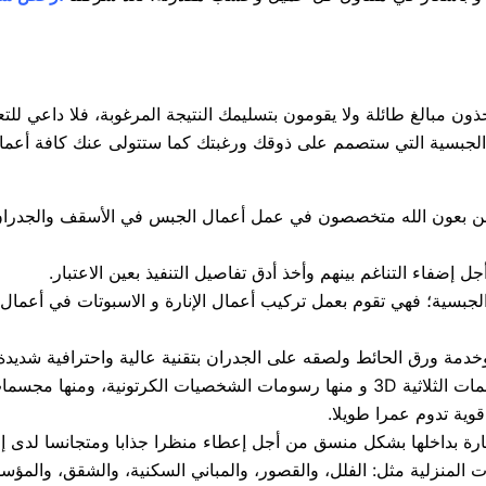
ن مبالغ طائلة ولا يقومون بتسليمك النتيجة المرغوبة، فلا داعي للت
 الجبسية التي ستصمم على ذوقك ورغبتك كما ستتولى عنك كافة أعمال
 بعون الله متخصصون في عمل أعمال الجبس في الأسقف والجدران و
 إضفاء التناغم بينهم وأخذ أدق تفاصيل التنفيذ بعين الاعتبار.
الجبسية؛ فهي تقوم بعمل تركيب أعمال الإنارة و الاسبوتات في أعما
وخدمة ورق الحائط ولصقه على الجدران بتقنية عالية واحترافية شديد
بكثرة إلى حدوث طفرة في أشكاله فمنها أشكال المجسمات الثلاثية 3D و منها رسومات
ية تدوم عمرا طويلا.
ارة بداخلها بشكل منسق من أجل إعطاء منظرا جذابا ومتجانسا لدى إض
 المنزلية مثل: الفلل، والقصور، والمباني السكنية، والشقق، والمؤسس