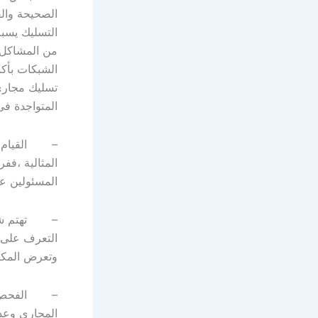
الصحيحة والف
التسليك يسب
من المشاكل 
الشبكات بأك
تسليك مجاري
المتواجدة فى
– القيام بتو
المثالية ،فف
المسئولين عن
– تهتم شرك
التعرف على 
وتعرض المكان
– الفحص للب
المجاري وعدم