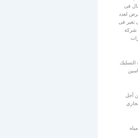
مال فى
عرض لعدد
 تغير فى
 شركة
رات
 التسليك
اسين
 أجل
جاري
ياه