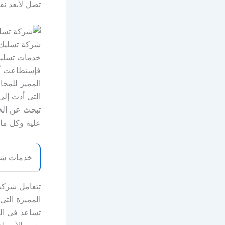
تصل لأبعد نق
شركة تسليك 
فإستطاعت أن
المميز للمج
التى أدت إلى
تبحث عن الخ
علية وكل ما 
خدمات شر
تتعامل شركة
المميزة التى
تساعد فى ال