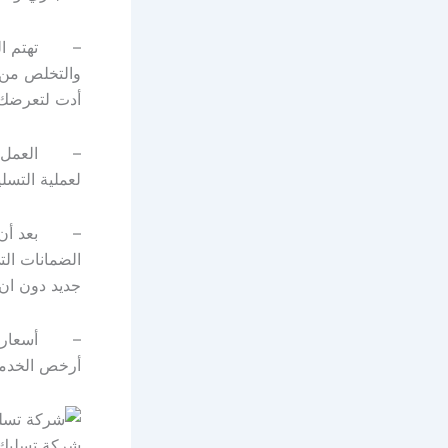
– تهتم الشر
والتخلص من 
أدت لتعرضك 
– العمل على
لعملية التسل
– بعد أن يتم
الضمانات الت
جديد دون ان 
– أسعار شرك
أرخص الخدمات
شركة تسليك 