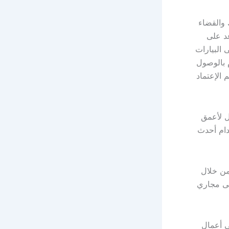
 والقضاء
د على
 البيارات
م بالوصول
الإعتماد
 لأعمق
دام أحدث
ن خلال
 هى مجاري
 أعمال