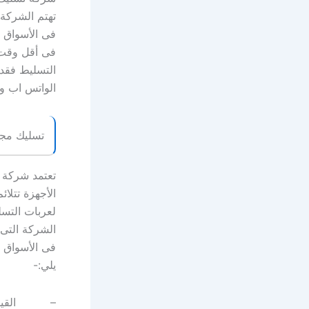
تهتم الشركة 
فى الأسواق 
فى أقل وقت 
التسليط فقد 
الواتس اب وع
تسليك مجا
تعتمد شركة 
الأجهزة تتلا
لعربات التسل
الشركة التى ت
فى الأسواق و
يلي:-
– القيام بع