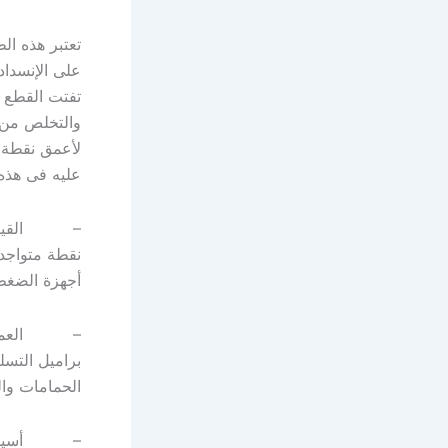
تعتبر هذه ال
على الإنسداد
تفتت القطع ا
والتخلص من ا
لأعمق نقطة م
عليه فى هذه 
– القيام بع
نقطة متواجدة
أجهزة الضغط 
– العمل على
براميل التسل
الحمامات وال
– أسياخ الت