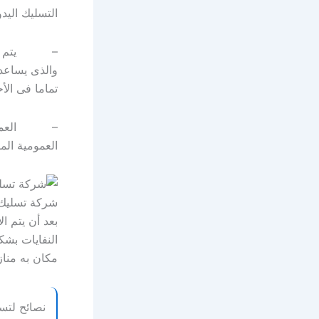
التسليك اليدو
– يتم القيا
والذى يساعد
تماما فى الأح
– العمل على
العمومية الم
شركة تسليك 
بعد أن يتم ا
النفايات بشك
مكان به مناز
نصائح لتس