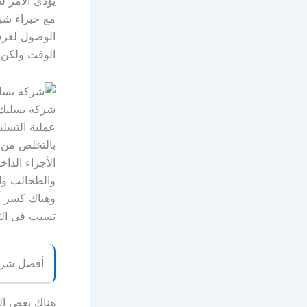
يؤدى الأمر ل
مع خبراء شر
الوصول لغرف
الوقت ولكن ي
شركة تسليك 
عملية التسلي
بالتخلص من ا
الأجزاء الدا
والطحالب وا
وهناك كسر أو
تسبب فى التع
أفضل شرك
هناك بعض الع