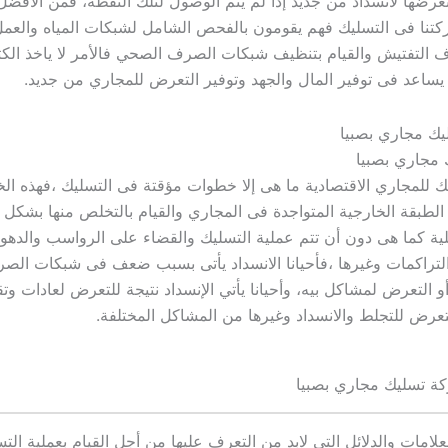
تعرضها لأنسداد من جديد إذا لم يتم الوصول لتلك النقطة، فمن الأفضل
كتنا فى التسليك فهم يقومون بالفحص الشامل لشبكات المياه والعم
 التفتيش والقيام بتنظيف شبكات الصرف الصحي فالأمر لا ياخذ الكث
ساعد فى توفير المال والجهد وتوفير التعرض للمجاري من جديد.
مجاري بصبيا
ك للمجاري الاقتصادية ما هى إلا خطوات مؤقتة فى التسليك ،فهذه ال
لطبقة الخارجية المتواجدة فى المجاري والقيام بالتخلص منها بشكل
خلية كما هى دون أن تتم عملية التسليك والقضاء على الرواسب والدهو
لتراكمات وغيرها ،فأحيانا الانسداد يأتى بسبب ضعف فى شبكات ال
 التعرض لمشاكل بيه، وأحيانا يأتي الإنسداد نتيجة للتعرض لعادات وتق
رض للتجلط والانسداد وغيرها من المشاكل المختلفة.
ة تسليك مجاري بصبيا
لامات والدلائل التى لابد من التعرف عليها من أجل القيام بعملية الت