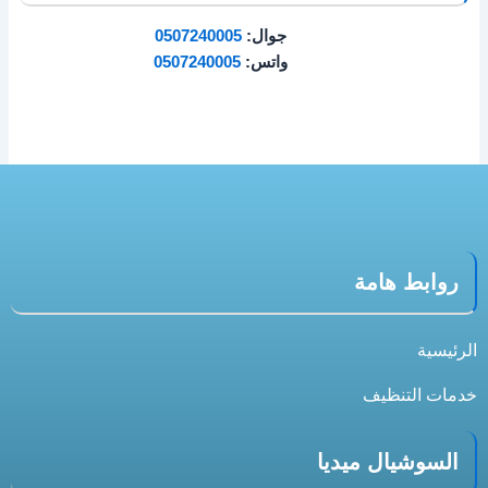
جوال:
0507240005
واتس:
0507240005
روابط هامة
الرئيسية
خدمات التنظيف
السوشيال ميديا