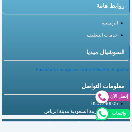
روابط هامة
الرئيسية
خدمات التنظيف
السوشيال ميديا
Facebook
Instagram
Tiktok
X-twitter
Snapchat
معلومات التواصل
إتصل الآن
0507240005
المملكة العربية السعودية مدينة الرياض
واتساب
جميع الحقوق محفوظة لسنة@2025 |شركة Myza