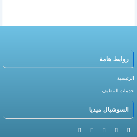
روابط هامة
الرئيسية
خدمات التنظيف
السوشيال ميديا
S
X
T
I
F
n
-
i
n
a