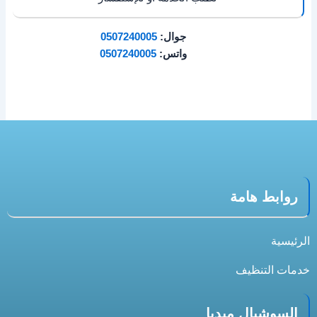
جوال:
0507240005
واتس:
0507240005
روابط هامة
الرئيسية
خدمات التنظيف
السوشيال ميديا