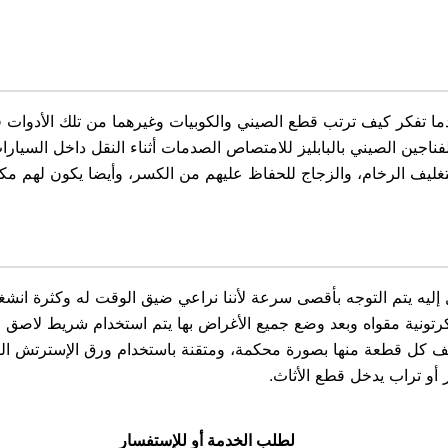
دما تفكر كيف ترتب قطع الصيني والكوبيات وغيرهما من تلك الأدوات ف
ناجين الصيني بالبابليز للامتصاص الصدمات أثناء النقل داخل السيا
بتغليف الرخام، والزجاج للحفاظ عليهم من الكسر، وأيضا يكون لهم
ليه يتم التوجه بأقصى سرعة لأننا نراعي ضيق الوقت له وكثرة انشغال
رتونية مقواه وبعد وضع جميع الأغراض بها يتم استخدام شريط لاصق قو
غليف كل قطعة منها بصورة محكمة، ومتقنة باستخدام ورق الإسترتش ال
 أو تراب يدخل قطع الأثاث.
لطلب الخدمة أو للإستفسار