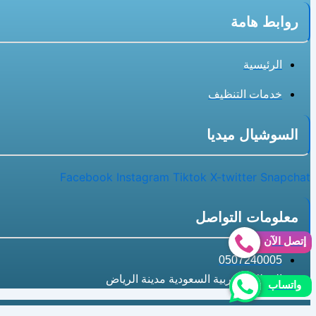
روابط هامة
الرئيسية
خدمات التنظيف
السوشيال ميديا
Facebook
Instagram
Tiktok
X-twitter
Snapchat
معلومات التواصل
إتصل الآن
0507240005
المملكة العربية السعودية مدينة الرياض
واتساب
جميع الحقوق محفوظة لسنة@2025 |شركة Myza