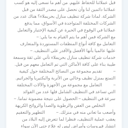
قبل عملائنا للحفاظ عليهم. من أهم ما نسعى إليه هو كسب
عملائنا دائمين لنا وأن نحصل على مصدر الثقة من قبل
الشركة. لماذا شركة تنظيف منازل بحريملاء؟ هناك عدد من
الشركات المختلفة المتواجدة في الأسواق، مما يدفع
عملائنا في الوقوع في الحيرة عن كيفية الإختيار والتعامل
مع الشركة فمن أهم ما يتم القيام به ما يلي: –
التعامل مع كافة أنواع المنظفات المستوردة والمتعارف
عليها عالميا بأنها الأفضل والأقدر على التنظيف. –
خدمات شركة تنظيف منازل بحريملاء تأتي على ثقة وسمعة
طيبة بناء على كافة الأماكن التي تم التعامل معهم من قبل.
– تقديم مجموعة من النصائح المختلفة حول كيفية
التمتع بمنزل نظيف وخالي من الأتربة والبكتيريا والجراثيم.
– التعامل مع مجموعة من الأجهزة والآلات المختلفة
التي تساعد في التنظيف الشامل فلها عدد من الفوائد
سرعة في التنظيف – الحصول على نتيجة مضمونة تماما. –
التخلص من العفن والرطوبة والصدأ والروائح الكريهة
وأصعب ما تعاني منه في منزلك. – التطهير والتعقيم
يعقب عملية التنظيف، فنظرا لما تتعرض إليه البلاد من
انتشار فيروسات وأمراض ليس له علاج حتى الآن سواء