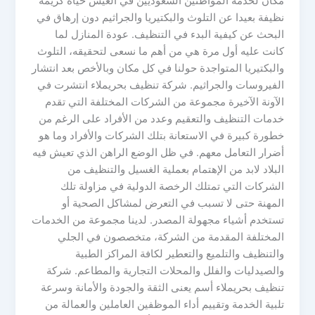
مكان لخدمة المواطنين السعوديين في العيش حياة كريمة
نظيفة بعيدا عن التلوث والبكتيريا والجراثيم دون إرهاق في
البحث عن كيفية البدء في التنظيف. عودة المنازل لما
كانت عليه أول مرة هي من أهم ما نسعى لتحقيقه، التلوث
والبكتيريا المتواجدة حولنا في كل مكان وبالأخص بعد انتشار
الفيروسات والجراثيم. شركة تنظيف بحريملاء انتشرت في
الآونة الآخيرة مجموعة من الشركات المختلفة التي تقدم
خدمات التنظيف والتعقيم وعدد من الأفراد على الرغم من
خطورة كبيرة في الاستعانة بتلك الشركات والأفراد وما هو
أضرار التعامل معهم. في ظل الوضع الراهن الذي تعيش فيه
البلاد لابد من الإهتمام بعملية الغسيل والتنظيف من
الشركات التي تمتلك الرخصة الدولية في مزاولة تلك
المهنة حتى لا تسبب في التعرض لمشاكل الصحية أو
تستخدم أشياء مجهولة المصدر. لدينا مجموعة من الخدمات
المختلفة المقدمة من الشركة، متخصصون في الجلي
والتنظيف والتلميع والتعطير لكافة المراكز الطبية
والصيدليات والفلل والمحلات التجارية والمطاعم. شركة
تنظيف بحريملاء أسم يعنى الثقة والجودة والأمانة وسرعة
تلبية الخدمة وتقييم أداء الموظفين العاملين والعمالة من