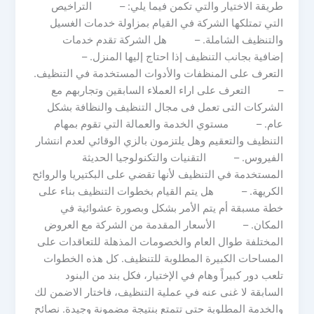
طريقة الاختيار والتي تكمن فيما يلي: – التراخيص
التي تمتلكها الشركة في القيام بمزاولة خدمات الغسيل
والتنظيف الشاملة. – هل الشركة تقدم خدمات
إضافية بجانب التنظيف إذا احتاج إليها المنزل. –
التعرف على المنظفات والأدوات المستخدمة في التنظيف.
– التعرف على اراء العملاء السابقين وتجاربهم مع
الشركات التى تعمل فى مجال التنظيف والنظافة بشكل
عام. – مستوي الخدمة والعمالة التي تقوم بمهام
التنظيف والتعقيم وهل يلتزمون بالزي الوقائي لعدم انتشار
الفيروس. – التقنيات والتكنولوجيا الحديثة
المستخدمة في التنظيف لأنها تقضي على البكتيريا والروائح
الكريهة. – هل يتم القيام بخطوات التنظيف بناء على
خطة مسبقة أم يتم الأمر بشكل وبصورة عشوائية في
المكان. – الأسعار المقدمة من الشركة مع العروض
المختلفة طوال العام والخصومات المذهلة للتعاقدات على
المساحات الكبيرة المطلوبة للتنظيف. كل هذه الخطوات
تلعب دور كبيراً وهام في الإختيار، فكل بند من البنود
السابقة لا غنى عنه في عملية التنظيف، فاختار الاضمن لك
والخدمة المطلوبة حتى تتمتع بنتيجة مضمونة وجيدة. نصائح