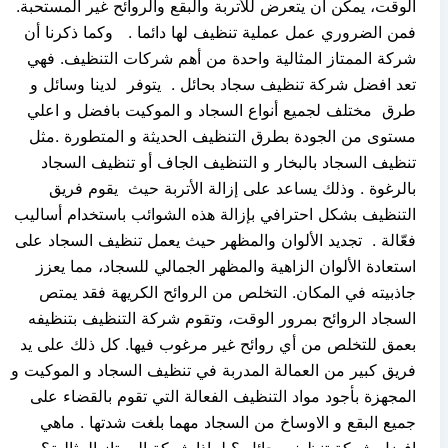
الوقت، يمكن أن يتعرض للأتربة والبقع والروائح غير المستحبة.
فمن الضروري عمل عملية تنظيف لها دائما . وكما ذكرنا أن
شركة الممتاز المثالية واحدة من أهم شركات التنظيف. فهي
تعد افضل شركة تنظيف سجاد بحائل . يتوفر لدينا وسائل و
طرق مختلف لجميع أنواع السجاد و الموكيت بافضل و اعلي
مستوى من الجودة بطرق التنظيف الحديثة و المتطورة .مثل
تنظيف السجاد بالبخار و التنظيف الجاف أو تنظيف السجاد
بالرغوة . وذلك يساعد على إزالة الأتربة حيث يقوم فريق
التنظيف بشكل احترافي بإزالة هذه الشوائب باستخدام أساليب
فعّالة . تجديد الألوان والمظهر حيث يعمل تنظيف السجاد على
استعادة الألوان الزاهية والمظهر الجمالي للسجاد، مما يعزز
جاذبيته في المكان. التخلص من الروائح الكريهة فقد يمتص
السجاد الروائح بمرور الوقت، وتقوم شركة التنظيف بتنظيفه
بعمق للتخلص من أي روائح غير مرغوب فيها. كل ذلك على يد
فريق كبير من العمالة المدربة في تنظيف السجاد و الموكيت و
المجهزة بأجود مواد التنظيف الفعالة التي تقوم بالقضاء على
جميع البقع و الاوساخ من السجاد مهما بلغت شدتها . ماهي
افضل شركة تنظيف بحائل ؟ لماذا شركة الممتاز المثالية؟