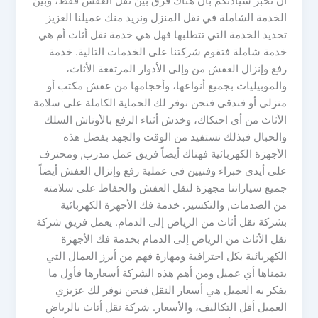
أن نخبر سيادتكم بأن هناك فرق بين نقل العفش فقط، وبين
الخدمة الشاملة في نقل المنزل ونريد منك عميلنا العزيز
تحديد الخدمة التي تتطلبها فهل هي خدمة نقل أثاث أم هي
خدمة شاملة فتقوم شركتنا على الخدمات التالية. خدمة
رفع وإنزال العفش من وإلى الأدوار المرتفعة الأثاث،
والموبيليات بجميع أنواعها، وأحجامها من عفش مكتب أو
منزلي أو فندقي فنحن نوفر لك الحماية الكاملة على سلامة
الأثاث من أي احتكاك، وخدش أثناء الرفع بالأوناش السلك
والحبال فبذلك نستفيد من الوقت والجهد بفضل هذه
الأجهزة الكهربائية فهناك أيضاً فريق عمل مدرب, ومحترف
على أيدي خبراء وفنيين في عملية رفع وإنزال العفش أيضاً
جميع سياراتنا مجهزة لنقل العفش والحفاظ على سلامته
من الصدمات, والتكسير. خدمة فك الأجهزة الكهربائية
بشركة نقل أثاث من الرياض إلى الدمام. يعمل فريق شركة
نقل الأثاث من الرياض إلى الدمام بخدمة فك الأجهزة
الكهربائية بكل احترافية ومهارة فهم من أبرز العمال التي
يتمناها أي عميل ومن أهم هذه الشركة أسعارها فأول ما
يفكر به العميل هي أسعار النقل فنحن نوفر لك عزيزي
العميل أقل التكاليف، والأسعار. شركة نقل أثاث بالرياض