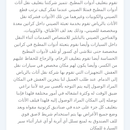
تقوم بتغليف أدوات المطبخ. تتميز شركتنا بتغليف نقل أثاث
أدوات المطبخ فمثلا الصيني عندما تفكر كيف ترتب قطع
الصيني والكوبيات وغيرهما من تلك الأدوات فشركة نقل
الأثاث بالرياض تقوم بخدمة تعبئة الصيني داخل كراتين معدة
ومخصصة للصيني، وذلك بعد لف الأطباق، والكوبيات،
والفناجين الصيني بالبابليز للامتصاص الصدمات أثناء النقل
داخل السيارات وأيضا نقوم بتعبئة أدوات المطبخ في كراتين
مخصصة حتى تتلاشى أي كسور أو تلف لأدوات المطبخ
الحساسة أيضا تقوم بتغليف الرخام، والزجاج للحفاظ عليهم
من الكسر، وأيضا يكون لهم مكان مخصص في سيارات نقل
العفش. التجهيزات التي تقوم بها شركة نقل أثاث بالرياض
إلى الدمام. عند طلب العميل لنا بتخزين العفش في المكان
المراد الوصول إليه يتم التوجه بأقصى سرعة لأننا نراعي
ضيق الوقت له وكثرة انشغاله في أمور مختلفة فلهذا فإننا
نوصله إلى المكان المراد الوصول إليه فلهذا فيلف الأثاث
بتغليف كل جزء على حده في صناديق كرتونية مقواه وبعد
وضع جميع الأغراض بها يتم استخدام شريط لاصق قوي
للف الصندوق به لمنع تسلل أي أتربة أو أي غبار أثناء سير
السيارة للمكان