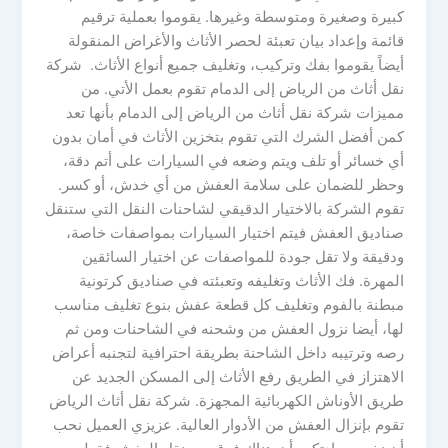
كبيرة وصغيرة ومتوسطة وغيرها. يقوموا بعملية ترقيم
قائمة وإعداد بيان تعبئة لحصر الأثاث والأغراض المنقولة
أيضاً يقوموا بفك وتركيب، وتغليف جميع أنواع الأثاث. شركة
نقل أثاث من الرياض إلى الدمام تقوم بعمل الأتي. من
مميزات شركة نقل أثاث من الرياض إلى الدمام بأنها تعد
كمن أفضل الشرك التي تقوم بتخزين الأثاث في أمان بدون
أي خسائر أو تلف ويتم وضعه في السيارات على أتم دقة،
وحظر للضمان على سلامة العفش من أي خدش، أو كسر.
تقوم الشركة بالاختيار الدقيقي لشاحنات النقل التي ستنقل
صناديق العفش فيتم اختيار السيارات بمواصفات خاصة،
ودقيقة ولا تقل جودة للمواصفات عن اختيار السائقين
المهرة. فك الأثاث وتغليفه وتعبئته في صناديق كرتونية
مبطنة بالفوم وتغليف كل قطعة عفش بنوع تغليف مناسب
لها، أيضا نزول العفش من وشحنه في الشاحنات ومن ثم
رصه وترتيبه داخل الشاحنة بطريقة احترافية لتجنبه أعراض
الاهتزاز في الطريق رفع الأثاث إلى المسكن الجديد عن
طريق الأوناش الكهربائية المجهزة. شركة نقل أثاث الرياض
تقوم بإنزال العفش من الأدوار العالية. عزيزي العميل نحب