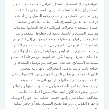
النهائية و ذلك استعدادا للشكل النهائي للمسبح كما أنه من
الممكن أن يضاف السلم الخارجي للمسبح في حالة عدم
وجود ممشى بلاستيكي أو حسب رغبة العميل و يزداد عدد
درجاته تبعا لعمق المسبح. ثانياً: أنظمة معالجة و تصفية
المياه باستخدام محولات كهربائية (غرفة التحكم) تمديدات
مواسير المسبح و أنابيبها: تجمع كل خطوط الشفط و يتم
عمل محبس لها و توصيلها بالمضخة و من ثم إلى الفلتر ثم
يتم تعبئة الفلتر برمل ناعم و رمل خشن حسب حجم الفلتر
و حسب مستوى استيعابه و أخيرا يتم توصيل مخارج الفلتر
بدفاعات الصرف و بهذا نكون قد انتهينا من مرحلة الأنابيب و
تمديدات المسابح. بعد هذه المرحلة يتم توصيل المضخة و
إضافة تايمر و يتم توصيل المحولات الكهربائية بمصدر
للكهرباء كما و يتم تقليل الجهد الكهربي من 220 فولت إلى
12 فولت و من ثم إيصالها بتيار كهربائي مناسب و يتم
تركيب مفتاح قاطع للمضخة يكون مناسبا لقدرتها و وفولتها
هي و المحولات الكهربائية. هناك بعض الأنظمة الخاصة
بمعالجة المياه يتم تركيبها حسب الطلب مثل جهاز الأيونتيك
وأجهزة الكونتربال. و هنا يصبح المسبح معداً و جاهزاً لملئه