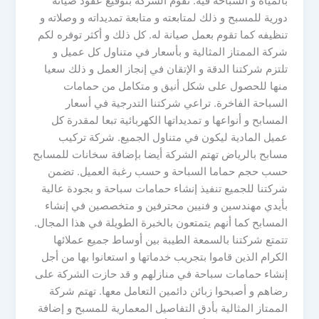
بالمياه و السباحة فيه. تقوم الشركة بتوقيع عقود صيانة
دورية للمسبح و ذلك لمتابعته و متابعة تمديداته و وصلاته و
تنظيفه كما تقوم بعمل صيانة له. كل ذلك و أكثر توفره لكم
شركة الممتاز المثالية و بأسعار في متناول كل عميل و
تلتزم شركتنا الدقة و الإتقان في إنجاز العمل و ذلك سعيا
منها للحصول على شكل أنيق و متكامل من حمامات
السباحة الفاخرة. تراعي شركتنا التدرجية في أسعار
المسابح و أنواعها و تمديداتها الكهربائية تبعا لمقدرة كل
عميل المادية ليكون في متناول الجميع. شركة تركيب
مسابح بالرياض تهتم الشركة أيضا بإضافة سخانات للمسابح
حسب حجم حماما السباحة و حسب رغبة العميل. تضمن
شركتنا للجميع تنفيذ إنشاء حمامات سباحة و بجودة عالية
بأيدي مهندسين و فنيين محترفين و متخصصين في إنشاء
المسابح كما أنهم يتمتعون بالخبرة الطويلة في هذا المجال.
تتمتع شركتنا بالسمعة الطيبة بين أوساط جميع عملائها
الكرام الذين قاموا بتجريب خدماتها و استعانوا بها من أجل
إنشاء حمامات سباحة في منازلهم و قد حازت الشركة على
رضاهم و أصبحوا زبائن دائمين التعامل معها. تهتم شركة
الممتاز المثالية بأدق التفاصيل المعمارية للمسبح و إضافة