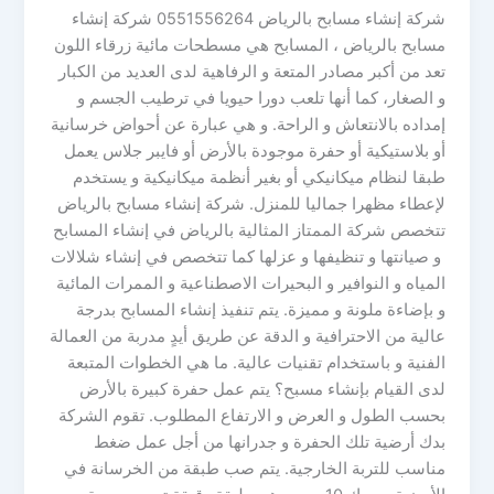
شركة إنشاء مسابح بالرياض 0551556264 شركة إنشاء
مسابح بالرياض ، المسابح هي مسطحات مائية زرقاء اللون
تعد من أكبر مصادر المتعة و الرفاهية لدى العديد من الكبار
و الصغار، كما أنها تلعب دورا حيويا في ترطيب الجسم و
إمداده بالانتعاش و الراحة. و هي عبارة عن أحواض خرسانية
أو بلاستيكية أو حفرة موجودة بالأرض أو فايبر جلاس يعمل
طبقا لنظام ميكانيكي أو بغير أنظمة ميكانيكية و يستخدم
لإعطاء مظهرا جماليا للمنزل. شركة إنشاء مسابح بالرياض
تتخصص شركة الممتاز المثالية بالرياض في إنشاء المسابح
و صيانتها و تنظيفها و عزلها كما تتخصص في إنشاء شلالات
المياه و النوافير و البحيرات الاصطناعية و الممرات المائية
و بإضاءة ملونة و مميزة. يتم تنفيذ إنشاء المسابح بدرجة
عالية من الاحترافية و الدقة عن طريق أيدٍ مدربة من العمالة
الفنية و باستخدام تقنيات عالية. ما هي الخطوات المتبعة
لدى القيام بإنشاء مسبح؟ يتم عمل حفرة كبيرة بالأرض
بحسب الطول و العرض و الارتفاع المطلوب. تقوم الشركة
بدك أرضية تلك الحفرة و جدرانها من أجل عمل ضغط
مناسب للتربة الخارجية. يتم صب طبقة من الخرسانة في