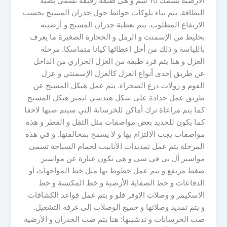
الأرضية بسمك 10 سم و هي طبقة رقيقة تسمى بصبة
النظافة. يتم بناء بلوكات حوائط حول جدران المسبح بحسب
الارتفاع المطلوب. يتم تغطية جدران المسبح و أرضيته
بخليط من الإسمنت و الرمل و الحجارة الصغيرة ما يعرف
باللياسة و ذلك من أجل إعطائها كيانا متماسكا. مرحلة
العزل و هنا يتم فرد طبقة من العزل الحراري من الداخل
عن طريق إحدى أنواع العزل كالعزل الإسمنتي و عزل
الفوم و رولات درع الصحراء. يتم عمل هيكل المسبح عن
طريق عمل حدادة على شكل هندسي ليميز هيكل المسبح
كما يتم مراعاة ترك أماكن للخرسانة التي سيتم صبها لاحقا
كما يكون للحديد بعض مواصفات مثل الثقل و القطر و هذه
مواصفات يجب الالتزام بها و لا يسمح بمخالفتها. و في هذه
المرحلة يتم عمل تمديدات الأنابيب لحمام السباحة تسمى
مواسير أل بي في سي و هي تكون عبارة عن مواسير
ضغط مرتفع و يتم عمل خطوط بها مثل خط المواجهات أو
الدفاعات و خط الصفاية الأرضية و خط المكنسة و خط
الاسكيمر و وصلات الاوفر فلو و يتم عمل قواعد الكشافات
و يتم تمديد وصلاتها و جميع الوصلات إلى غرفة التشغيل.
صب الخرسانات و تدشينها: هنا يتم صب الجدران و الأرضية