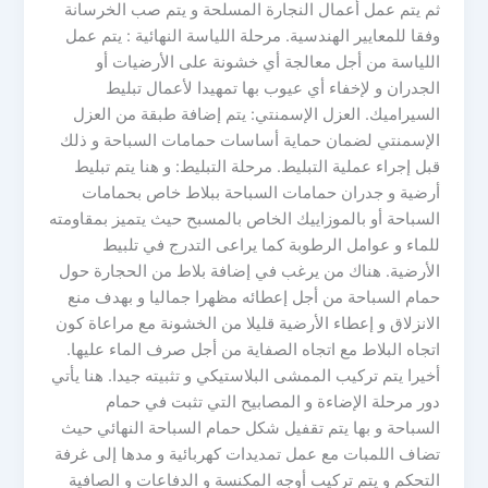
ثم يتم عمل أعمال النجارة المسلحة و يتم صب الخرسانة
وفقا للمعايير الهندسية. مرحلة اللياسة النهائية : يتم عمل
اللياسة من أجل معالجة أي خشونة على الأرضيات أو
الجدران و لإخفاء أي عيوب بها تمهيدا لأعمال تبليط
السيراميك. العزل الإسمنتي: يتم إضافة طبقة من العزل
الإسمنتي لضمان حماية أساسات حمامات السباحة و ذلك
قبل إجراء عملية التبليط. مرحلة التبليط: و هنا يتم تبليط
أرضية و جدران حمامات السباحة ببلاط خاص بحمامات
السباحة أو بالموزاييك الخاص بالمسبح حيث يتميز بمقاومته
للماء و عوامل الرطوبة كما يراعى التدرج في تلبيط
الأرضية. هناك من يرغب في إضافة بلاط من الحجارة حول
حمام السباحة من أجل إعطائه مظهرا جماليا و بهدف منع
الانزلاق و إعطاء الأرضية قليلا من الخشونة مع مراعاة كون
اتجاه البلاط مع اتجاه الصفاية من أجل صرف الماء عليها.
أخيرا يتم تركيب الممشى البلاستيكي و تثبيته جيدا. هنا يأتي
دور مرحلة الإضاءة و المصابيح التي تثبت في حمام
السباحة و بها يتم تقفيل شكل حمام السباحة النهائي حيث
تضاف اللمبات مع عمل تمديدات كهربائية و مدها إلى غرفة
التحكم و يتم تركيب أوجه المكنسة و الدفاعات و الصافية