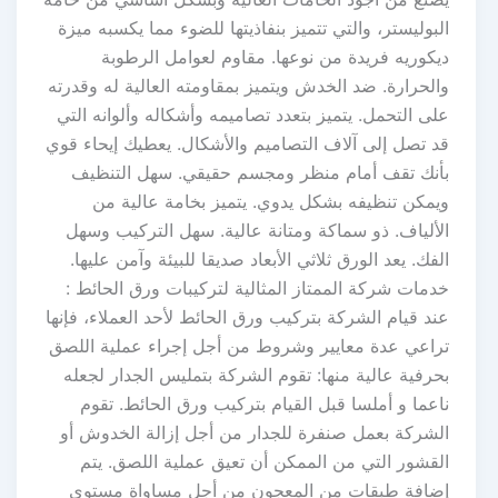
البوليستر، والتي تتميز بنفاذيتها للضوء مما يكسبه ميزة
ديكوريه فريدة من نوعها. مقاوم لعوامل الرطوبة
والحرارة. ضد الخدش ويتميز بمقاومته العالية له وقدرته
على التحمل. يتميز بتعدد تصاميمه وأشكاله وألوانه التي
قد تصل إلى آلاف التصاميم والأشكال. يعطيك إيحاء قوي
بأنك تقف أمام منظر ومجسم حقيقي. سهل التنظيف
ويمكن تنظيفه بشكل يدوي. يتميز بخامة عالية من
الألياف. ذو سماكة ومتانة عالية. سهل التركيب وسهل
الفك. يعد الورق ثلاثي الأبعاد صديقا للبيئة وآمن عليها.
خدمات شركة الممتاز المثالية لتركيبات ورق الحائط :
عند قيام الشركة بتركيب ورق الحائط لأحد العملاء، فإنها
تراعي عدة معايير وشروط من أجل إجراء عملية اللصق
بحرفية عالية منها: تقوم الشركة بتمليس الجدار لجعله
ناعما و أملسا قبل القيام بتركيب ورق الحائط. تقوم
الشركة بعمل صنفرة للجدار من أجل إزالة الخدوش أو
القشور التي من الممكن أن تعيق عملية اللصق. يتم
إضافة طبقات من المعجون من أجل مساواة مستوى