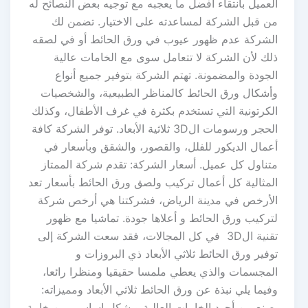
العميل بانتقاء أفضل ما يعجبه مع توجيه بعض النصائح له
من قبل الشركة لمساعدته على الاختيار. تضمن لك
الشركة عدم ظهور عيوب في ورق الحائط أو في لصقه
ذلك لأن الشركة لا تتعامل سوى مع الخامات عالية
الجودة والمضمونة. تهتم الشركة بتوفير جميع أنواع
وأشكال ورق الحائط كالمناظر الطبيعية، والشخصيات
الكرتونية التي تستخدم بكثرة في غرف الأطفال، وكذلك
الحجر ورسومات ال3D ثلاثية الأبعاد. توفر الشركة كافة
أعمال الديكور للفلل، والقصور، والشقق وبأسعار في
متناول كل عميل. أسعار الشركة: تقدم شركة الممتاز
المثالية كل أعمال تركيب ولصق ورق الحائط بأسعار تعد
الأرخص في مدينة الرياض، فشركتنا هي أرخص شركة
لتركيب ورق الحائط و أعلاها جودة. تماشيا مع ظهور
تقنية ال3D في كل المجالات، فقد سعت الشركة إلى
توفير ورق الحائط ثلاثي الأبعاد ذي البروزات و
المجسمات والذي يعطي ملمسا حقيقيا ومنظرا رائعا،
وفيما يلي نبذة عن ورق الحائط ثلاثي الأبعاد ومميزاته:
يصنع من أجود الخامات العالية وبشكل اساسي من خامة