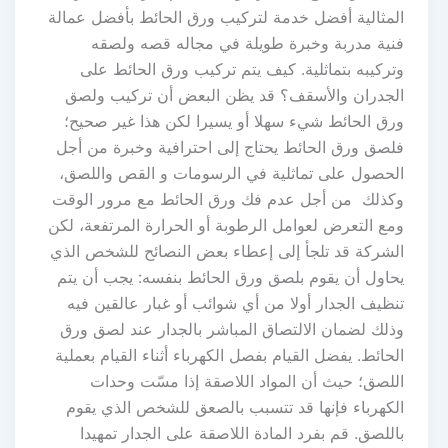
المثالية أفضل خدمة لتركيب ورق الحائط بأفضل عمالة
فنية مدربة وخبرة طويلة في مجاله قصه ولصقه
وتركيبه بتماثلية. كيف يتم تركيب ورق الحائط على
الجدران والأسقف؟ قد يظن البعض أن تركيب ولصق
ورق الحائط شيء سهلا أو يسيرا لكن هذا غير صحيح؛
فلصق ورق الحائط يحتاج إلى احترافية وخبرة من أجل
الحصول على تماثلية في الرسومات و القص واللصق،
وكذلك من أجل عدم فك ورق الحائط مع مرور الوقت
ومع التعرض لعوامل الرطوبة أو الحرارة المرتفعة، لكن
الشركة قد تلجأ إلى إعطاء بعض النصائح للشخص الذي
يحاول أن يقوم بلصق ورق الحائط بنفسه: يجب أن يتم
تنظيف الجدار أولا من أي شوائب أو غبار عالقين فيه
وذلك لضمان الالتصاق المباشر بالجدار عند لصق ورق
الحائط. يفضل القيام بفصل الكهرباء أثناء القيام بعملية
اللصق؛ حيث أن المواد اللاصقة إذا مسّت وحدات
الكهرباء فإنها قد تتسبب بالصعق للشخص الذي يقوم
باللصق. قم بفرد المادة اللاصقة على الجدار تمهيدا