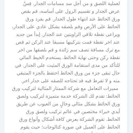
لعملية اللصق و من أجل سد مسامات الجدار. قِسْ
عرض الجدار و تقسيم الرول على أساسه، قم بقص
ورق الحائط عند انتهاء طول الجدار. قم بفرد ورق
الحائط على الأرض وقم بلصقه بشكل عادي على الجدار،
ويراعى نقطة تلاقي الزاويتين عند الجدار. إبدأ من جديد
عند اخر نقطة قمت بتركيبها مسبقا عند الركن ثم قص
مع ترك مسافة نصف سم زائدة و قم بلصقها من اخر
نقطة ركن وحتى نهاية الحائط. يستخدم الخيط المائي
للتأكد من مدى استقامة الورق المثبت على الجدار. في
حال تبقى جزء من ورق الحائط احتفظ بالجزء المتبقي
منه و لا تفرط فيه قد تحتاجه للصقه على جدار اخر.
مميزات التعامل مع شركة الممتاز المثالية لتركيب ورق
الحائط: تقدم لك الشركة خدمة متميزة لتركيب ولصق
ورق الحائط بشكل مثالي وخالٍ من العيوب عن طريق
أيدي خبراء مختصين في عالم تركيب ولصق ورق
الحائط. تقوم الشركة بعرض كافة أشكال وأنواع ورق
الحائط على العميل في صورة كتالوجات؛ حيث يقوم