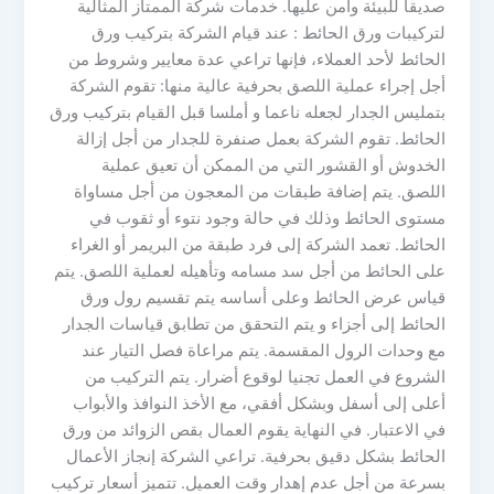
صديقا للبيئة وآمن عليها. خدمات شركة الممتاز المثالية
لتركيبات ورق الحائط : عند قيام الشركة بتركيب ورق
الحائط لأحد العملاء، فإنها تراعي عدة معايير وشروط من
أجل إجراء عملية اللصق بحرفية عالية منها: تقوم الشركة
بتمليس الجدار لجعله ناعما و أملسا قبل القيام بتركيب ورق
الحائط. تقوم الشركة بعمل صنفرة للجدار من أجل إزالة
الخدوش أو القشور التي من الممكن أن تعيق عملية
اللصق. يتم إضافة طبقات من المعجون من أجل مساواة
مستوى الحائط وذلك في حالة وجود نتوء أو ثقوب في
الحائط. تعمد الشركة إلى فرد طبقة من البريمر أو الغراء
على الحائط من أجل سد مسامه وتأهيله لعملية اللصق. يتم
قياس عرض الحائط وعلى أساسه يتم تقسيم رول ورق
الحائط إلى أجزاء و يتم التحقق من تطابق قياسات الجدار
مع وحدات الرول المقسمة. يتم مراعاة فصل التيار عند
الشروع في العمل تجنيا لوقوع أضرار. يتم التركيب من
أعلى إلى أسفل وبشكل أفقي، مع الأخذ النوافذ والأبواب
في الاعتبار. في النهاية يقوم العمال بقص الزوائد من ورق
الحائط بشكل دقيق بحرفية. تراعي الشركة إنجاز الأعمال
بسرعة من أجل عدم إهدار وقت العميل. تتميز أسعار تركيب