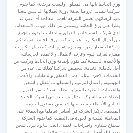
ورق الحائط بأنها في المتناول وليست مرتفعة، كما تقوم
شركتنا بتقديم عروضا بصفة دورية لعملائها الدائمين سعيا
منها لرضائهم. تضمن الشركة للعميل معالجة أي عيب قد
يطرأ على ورق الحائط ويستثنى من ذلك عيوب الاستخدام.
لدى شركتنا قسم خاص بالديكور والدهانات ليقوم بالجمع
بين أعمال الديكور، وأعمال تركيب ورق الحائط تقدمه لكم
شركتنا بأسعار مغرية ومميزة. تقوم الشركة بعمل ديكورات
مميزة لغرف النوم وغرف الأطفال والأعمدة الخرسانية
والأعمدة الجبسية كما تقوم بإضافة ورق الحائط وتركيبه من
أجل تكاملية الخدمة. تتخصص شركتنا كذلك في عدد من
الخدمات الاخرى مثل: أعمال الديكور والدهانات، والأعمال
الجبسية، وأعمال الترميم والتشطيبات للفلل والشقق،
والخدمات التنظيف المنزلية. تطلب شركتنا من العميل
إعطاء تقييم للشركة؛ وذلك بسبب سعي الشركة الحثيث
لتفادي الأخطاء و سعيا منها لتحسين مستوى الخدمة
المقدمة. ترتكز الشركة في أساس تعاملها مع العملاء على
المعاملة الطيبة و الجودة في التنفيذ، كما تقوم الشركة
بسماع شكاوي واقتراحات العملاء. اتصل بنا ولا تتردد فنحن
بعون الله أفضل شركة تركيب ورق حائط على مستوى