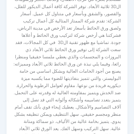
ال3D ثلاثية الأبعاد. توفر الشركة كافة أعمال الديكور للفلل،
والقصور، والشقق وبأسعار في متناول كل عميل. أسعار
الشركة: تقدم شركة الممتاز المثالية كل أعمال تركيب
ولصق ورق الحائط بأسعار تعد الأرخص في مدينة الرياض،
فشركتنا هي أرخص شركة لتركيب ورق الحائط و أعلاها
جودة. تماشيا مع ظهور تقنية ال3D في كل المجالات، فقد
سعت الشركة إلى توفير ورق الحائط ثلاثي الأبعاد ذي
البروزات و المجسمات والذي يعطي ملمسا حقيقيا ومنظرا
رائعا، وفيما يلي نبذة عن ورق الحائط ثلاثي الأبعاد ومميزاته:
يصنع من أجود الخامات العالية وبشكل اساسي من خامة
البوليستر، والتي تتميز بنفاذيتها للضوء مما يكسبه ميزة
ديكوريه فريدة من نوعها. مقاوم لعوامل الرطوبة والحرارة.
ضد الخدش ويتميز بمقاومته العالية له وقدرته على التحمل.
يتميز بتعدد تصاميمه وأشكاله وألوانه التي قد تصل إلى
آلاف التصاميم والأشكال. يعطيك إيحاء قوي بأنك تقف أمام
منظر ومجسم حقيقي. سهل التنظيف ويمكن تنظيفه بشكل
يدوي. يتميز بخامة عالية من الألياف. ذو سماكة ومتانة
عالية. سهل التركيب وسهل الفك. يعد الورق ثلاثي الأبعاد