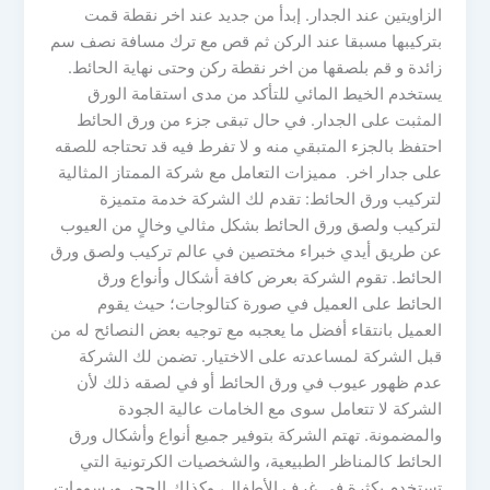
الزاويتين عند الجدار. إبدأ من جديد عند اخر نقطة قمت
بتركيبها مسبقا عند الركن ثم قص مع ترك مسافة نصف سم
زائدة و قم بلصقها من اخر نقطة ركن وحتى نهاية الحائط.
يستخدم الخيط المائي للتأكد من مدى استقامة الورق
المثبت على الجدار. في حال تبقى جزء من ورق الحائط
احتفظ بالجزء المتبقي منه و لا تفرط فيه قد تحتاجه للصقه
على جدار اخر. مميزات التعامل مع شركة الممتاز المثالية
لتركيب ورق الحائط: تقدم لك الشركة خدمة متميزة
لتركيب ولصق ورق الحائط بشكل مثالي وخالٍ من العيوب
عن طريق أيدي خبراء مختصين في عالم تركيب ولصق ورق
الحائط. تقوم الشركة بعرض كافة أشكال وأنواع ورق
الحائط على العميل في صورة كتالوجات؛ حيث يقوم
العميل بانتقاء أفضل ما يعجبه مع توجيه بعض النصائح له من
قبل الشركة لمساعدته على الاختيار. تضمن لك الشركة
عدم ظهور عيوب في ورق الحائط أو في لصقه ذلك لأن
الشركة لا تتعامل سوى مع الخامات عالية الجودة
والمضمونة. تهتم الشركة بتوفير جميع أنواع وأشكال ورق
الحائط كالمناظر الطبيعية، والشخصيات الكرتونية التي
تستخدم بكثرة في غرف الأطفال، وكذلك الحجر ورسومات