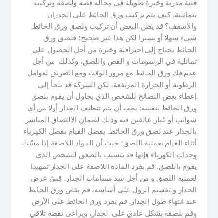
فنية مدربة وخبرة طويلة في مجاله قصه ولصقه وتركيبه
بتماثلية. كيف يتم تركيب ورق الحائط على الجدران
والأسقف؟ قد يظن البعض أن تركيب ولصق ورق الحائط
شيء سهلا أو يسيرا لكن هذا غير صحيح؛ فلصق ورق
الحائط يحتاج إلى احترافية وخبرة من أجل الحصول على
تماثلية في الرسومات و القص واللصق، وكذلك من أجل
عدم فك ورق الحائط مع مرور الوقت ومع التعرض لعوامل
الرطوبة أو الحرارة المرتفعة، لكن الشركة قد تلجأ إلى
إعطاء بعض النصائح للشخص الذي يحاول أن يقوم بلصق
ورق الحائط بنفسه: يجب أن يتم تنظيف الجدار أولا من أي
شوائب أو غبار عالقين فيه وذلك لضمان الالتصاق المباشر
بالجدار عند لصق ورق الحائط. يفضل القيام بفصل الكهرباء
أثناء القيام بعملية اللصق؛ حيث أن المواد اللاصقة إذا مسّت
وحدات الكهرباء فإنها قد تتسبب بالصعق للشخص الذي
يقوم باللصق. قم بفرد المادة اللاصقة على الجدار تمهيدا
لعملية اللصق و من أجل سد مسامات الجدار. قِسْ عرض
الجدار و تقسيم الرول على أساسه، قم بقص ورق الحائط
عند انتهاء طول الجدار. قم بفرد ورق الحائط على الأرض
وقم بلصقه بشكل عادي على الجدار، ويراعى نقطة تلاقي