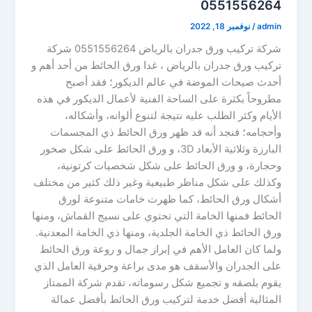
0551556264
admin
/
نوفمبر 18, 2022
شركة تركيب ورق جدران بالرياض 0551556264 شركة
تركيب ورق جدران بالرياض ، غدا ورق الحائط من أحد أهم و
أحدث صيحات الموضة في عالم الديكور؛ فقد أصبح
مطروحاً بكثرة على الساحة الفنية لأعمال الديكور في هذه
الأيام وكثر الطلب عليه نتيجة لتنوع ألوانه، وأشكاله،
وأحجامه؛ فنجد أنه قد ظهر ورق الحائط ذي المجسمات
البارزة وثلاثية الأبعاد 3D، و ورق الحائط على شكل صخور
وحجارة، و ورق الحائط على شكل شخصيات كرتونية،
وكذلك على شكل مناظر طبيعية وغير ذلك كثير من مختلف
أشكال ورق الحائط، كما ظهرت خامات متنوعة لورق
الحائط فمنها الخامة التي تحتوي على نسيج القماش، ومنها
ورق الحائط ذي الخامة الجلدية، ومنها ذي الخامة المعدنية.
ولما كان العامل الأهم في إبراز جمال و روعة ورق الحائط
على الجدران والأسقف هو مدى براعة وحرفية العامل الذي
يقوم بلصقه و تجميع شكل رسوماته، تقدم شركة الممتاز
المثالية أفضل خدمة لتركيب ورق الحائط بأفضل عمالة