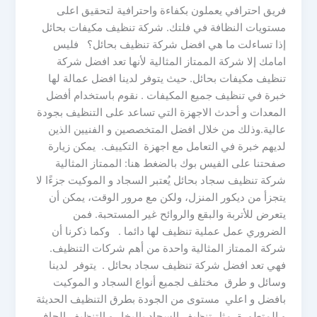
فريق احترافي يعملون بكفاءة واحترافية لتحقيق اعلى
مستويات النظافة في فلتك. شركة تنظيف مكيفات بحائل
إذا تساءلت ما هي افضل شركة تنظيف بحائل؟ فليس
امامك إلا شركة الممتاز المثالية لأنها تعد افضل شركة
تنظيف مكيفات بحائل. حيث يتوفر لدينا افضل عمالة لها
خبرة في تنظيف جميع المكيفات . نقوم باستخدام أفضل
المعدات و أحدث الاجهزة التي تساعد على التنظيف بجودة
عالية.وذلك من خلال افضل المتخصصين و الفنيين الذين
لديهم خبرة في التعامل مع اجهزة التكييف. يمكن زيارة
صفحتنا على الفيس بوك بالضغط هنا: الممتاز المثالية
شركة تنظيف سجاد بحائل يُعتبر السجاد و الموكيت جزءًا لا
يتجزأ من ديكور المنزل، ولكن مع مرور الوقت، يمكن أن
يتعرض للأتربة والبقع والروائح غير المستحبة. فمن
الضروري عمل عملية تنظيف لها دائما . وكما ذكرنا أن
شركة الممتاز المثالية واحدة من أهم شركات التنظيف.
فهي تعد افضل شركة تنظيف سجاد بحائل . يتوفر لدينا
وسائل و طرق مختلف لجميع أنواع السجاد و الموكيت
بافضل و اعلي مستوى من الجودة بطرق التنظيف الحديثة
و المتطورة .مثل تنظيف السجاد بالبخار و التنظيف الجاف