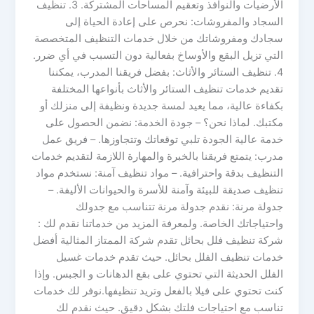
الأرضيات والنوافذ وتعقيم المساحات المشتركة. 3. تنظيف
السجاد والمفروشات: نحرص على إعادة الحياة إلى
سجادك ومفروشاتك من خلال خدمات التنظيف المتخصصة
التي تزيل البقع والأوساخ بفعالية دون التسبب في أي ضرر.
4. تنظيف الستائر والأثاث: بفضل فريقنا المدرب، يمكننا
تقديم خدمات تنظيف الستائر والأثاث بأنواعها المختلفة
بكفاءة عالية، مما يعيد لمسة جديدة ونظيفة إلى منزلك أو
مكتبك. لماذا نحن؟ – جودة الخدمة: نضمن الحصول على
خدمة عالية الجودة تلبي توقعاتك وتتجاوزها. – فريق عمل
مدرب: يتمتع فريقنا بالخبرة والمهارة اللازمة لتقديم خدمات
التنظيف بدقة واحترافية. – مواد تنظيف آمنة: نستخدم مواد
تنظيف صديقة للبيئة وآمنة للأسرة والحيوانات الأليفة. –
جدولة مرنة: نقدم جدولة مرنة تتناسب مع جدولك
واحتياجاتك الخاصة. ولمعرفة المزيد من خدماتنا نقدم لك :
شركة تنظيف فلل بحائل تقدم شركة الممتاز المثالية أفضل
خدمات تنظيف الفلل بحائل. حيث تقدم خدمات غسيل
الفلل الحديثة التي تحتوي على بقع الدهانات و الجبس. وإذا
كنت تحتوي على فيلا بالفعل وتريد تنظيفها.نوفر لك خدمات
تناسب مع احتياجات فلتك بشكل دقيق. حيث نقدم لك