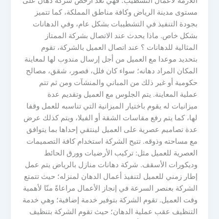
اللازمة لأعمال التشطيب؛ فهي تعد أرخص شركة دهان على
مستوى مدينة الرياض وكافة مناطق المملكة، كما تتميز
بجودة التنفيذ في التشطيبات بشكل عام، وفي الدهانات
بشكل خاص. ماذا يحدث عند الاتصال بشركة الممتاز
المثالية للدهانات ؟ عند اتصال العميل بالشركة، تقوم
بتحديد موعدا مع العميل من أجل إرسال مندوب لها لمعاينة
المكان المراد دهانه؛ سواء كان فلل، قصور، شقق، مصالح
حكومية أو غير ذلك من المباني والمنشآت ومن ثم تتم
عملية المعاينة. يتم الجلوس مع العميل وتقديم عدة
ميزانيات له يقوم باختيار الميزانية التي تناسبه للعمل وقفا
لها، كما يتم رفع مقاسات الشقة أو الفيلا، ويتم كذلك عرض
عدة تصاميم عصرية على العميل لينتقي إحداها بما يتوافق
مع مساحته وذوقه. تتيح الشركة استخدام كافة التصميمات
العصرية للعميل مثل: تركيب الأرضيات وورق الحائط
وديكورات الأسقف. شركة دهانات منازل بالرياض يتم عمل
إطار زمني للعميل لتنفيذ أعمال الدهان لمنزله؛ حيث تتمتع
الشركة بعنصر السرعة في إنجاز الأعمال مراعاةً منّا لأهمية
وقت العميل. تقوم الشركة بتوفير خدمة إضافية؛ وهي خدمة
التنظيف عقب عملية الدهان؛ حيث تقوم الشركة بتنظيف