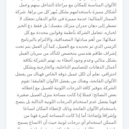
الألوان المناسبة للمكان مع مراعاة التداخل بينهم وعمل
أشكال مميزة باستخدامهم بشكل يُبهر كل من يراها. شركة
الممتاز المثالية؛ خدمة مميزة في عالم الدهان تجعلك لا
تضطر إلى دهان جدران منزلك بنفسك؛ بل فقط دع الخبز
لخبازه. تتعامل الشركة بأنظمة وقوانين محددة مع كل
عملائها؛ من أهم مبادئها: المصداقية، والالتزام بالبرنامج
الزمني الذي تم تحديده مع العميل، كما أن العمل يتم تحت
إشراف طاقم هندسي متخصص للتأكد من سريان العمل
بشكل مثالي وعدم وجود أخطاء به. تهتم الشركة بكافة
أعمال الدهانات للتصاميم الداخلية، والخارجية وبشكل
احترافي. نعلم أن لكل عميل ذوقه الخاص فهناك من يفضل
الألوان الفاتحة، وهناك من يفضل الألوان الغامقة؛ تقوم
الشركة بتوفير كافة الدرجات اللونية للعميل مع إعطائه
بعض النصائح؛ فمثلا إذا كانت مساحة منزل العميل صغيرة
فهنا يفضل عدم استخدام الدرجات اللونية الداكنة بل ينصح
باستخدام الألوان الفاتحة وذلك لإعطاء المكان اتساعا
وإشراقا وإضاءة؛ أما إذا كانت المساحة كبيرة فهنا من
الممكن استخدام أي درجات لونية حيث أن الاتساع يسمح