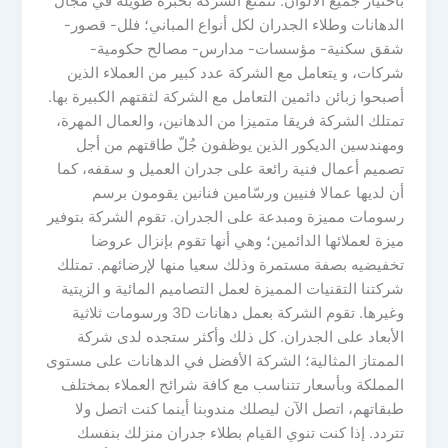
باختيار جميع الألوان. تتمتع الشركة بخبرة طويلة في مجال
الدهانات وطلاء الجدران لكل أنواع المباني؛ فلل- قصور-
شقق سكنية- مؤسسات- مدارس- مصالح حكومية-
شركات، و يتعامل مع الشركة عدد كبير من العملاء الذين
أصبحوا زبائن دائمين التعامل مع الشركة لثقتهم الكبيرة بها.
تمتلك الشركة فريقا متميزا من الدهانين، والعمال المهرة،
ومهندسين الديكور الذين يوظفون جُلّ طاقتهم من أجل
تصميم أعمال فنية رائعة على جدران العميل و سقفه، كما
أن لديها عمالا فنيين ورسّامين فنانين يقومون برسم
رسومات مميزة ومبدعة على الجدران. تقوم الشركة بتوفير
ميزة لعملائها الدائمين؛ وهي أنها تقوم بإنزال عروضا
تخفيضيه بصفة مستمرة وذلك سعيا منها لإرضائهم. تمتلك
شركتنا التقنيات المميزة لعمل التصاميم المائية و الزيتية
وغيرها. تقوم الشركة بعمل دهانات 3D ورسومات ثلاثية
الأبعاد على الجدران. كل ذلك وأكثر ستجده لدى شركة
الممتاز المثالية؛ الشركة الأفضل في الدهانات على مستوى
المملكة وبأسعار تتناسب مع كافة شرائح العملاء بمختلف
طبقاتهم، اتصل الآن ليصلك مندوبنا أينما كنت اتصل ولا
تتردد. إذا كنت تنوي القيام بطلاء جدران منزلك بنفسك