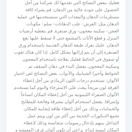
فعليك ببعض النصائح التي تقدمها لك شركتنا من أجل
الحصول على جودة عالية من الدهان: قم بشراء كافة
مستلزمات الدهان والمعدات التي ستستخدمها في عملية
الدهان مثل: الفرش- علب الدهانات- سلم- مكونات
العجن- سكينة معجون- ورق صنفرة. قم بتغطية أرضيات
المنزل و قطع الأثاث بالمشمع حتى لا تسقط عليها بقع
الدهان. عليك بفرك طبقة الدهان القديمة باستخدام ورق
الصنفرة إلى أن يتم إزالتها بشكل كامل. إذا كان هناك ثقوب
أو شقوق في الحائط فعليك بعلاجه باستخدام المعجون
وسكينة المعجون. يفضل البدء في دهان السقف ثم
الحوائط وأخيرا الشبابيك والأبواب. بعض النصائح لفن اختيار
الألوان: تستخدم درجات اللون الرمادي من أجل إعطاء
الغرفة لون مريحاً يبعث على الاسترخاء والنوم كما تستخدم
الألوان الصفراء الليمونية من أجل إعطاء المكان اتساعاً
وإشراقا. يفضل استخدام ألوان مشرقة وفاتحة للمطابخ
والحمامات وذلك من أجل إعطاء طاقة إيجابية للمكان.
تجمع الديكورات الحديثة بين أكثر من لون ويتم عمل
التداخل بينهم بإدخال رسومات متجانسة وذلك لإعطاء
المكان لمسة إبداع. يراعى أن تكون ألوان غرف المعيشة و