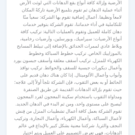
الأرضية وإزالة كافة أنواع بقع الدهانات التي لوثت الأرض
أثناء عملية الدهان ثم تقوم بتلميع الأرضية تاركةً المكان
لامعاً ونظيفا. أعمال إضافية تقوم بها الشركة: سعياً منّا
للتكاملية في أداء خدماتنا، تقوم الشركة بتوفير خدمات
دهان كاملة للعميل وتقوم بالعمليات التالية: تركيب كافة
أنواع الأرضيات: سيراميك، وبورسلين، وأرضيات رخامية،
وبلاط عادي لممرات الحدائق بالإضافة إلى تبيلط المسابح
بالموزاييك الخاص. تركيب خطوط السباكة وخطوط
الكهرباء للمنزل. تركيب أسقف معلقة وأسقف جبسون بورد
وأعمال ديكورات جبسية للسقف والحوائط. تركيب نوافذ
وأبواب وأعمال الألوميتال. إذا كان هناك دهان قديم على
الحائط أو به بعض الثقوب، فإن الشركة تلجأ أولاً إلى علاجه؛
حيث تقوم بإزالة الدهانات القديمة عن طريق الصنفرة
ومداواة الثقوب باستخدام سكينة المعجون لفرد المعجون
ليصبح على مستوى واحد، ومن ثم البدء في الدهان الجديد.
تقوم الشركة بعمل كافة أعمال تشطيبات المنزل من فِنش
لأعمال السباكة، وأعمال الكهرباء، وأعمال النجارة، وتركيب
النجف والثريا. شركتنا معنية بشكل كبير بالإبداع في عالم
الدهانات، فهي تعرض التصميم على العميل ويتم اختيار