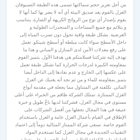
من أجل تعزيز حجم سماكتها تسمى هذه الطبقة التسيوفان.
العزل بالفوم يعد صديق البيئة أي أنه لا يضر بها كما أنها لا
يقوم بإصدار أي نوع من الروائح الكريهة أو الضارة. يتناسب
و يتلائم مع جميع المساحات و المنحدرات الطولية و
العرضية. يشكل طبقة واقية تحول دون تسرب المياه إلى
داخل الأسطح سواء كانت مبلطة أو أسطح شينكو. تعمل
على رفع معدلات الأمن لدى المنازل و المباني و هذا ما
تهدف إليه شركتنا فسلامتكم هي هدفنا الأول. يتميز الفوم
بمقاومته الكبيرة لدرجات الحرارة كما تشكل طبقة تعمل
على عكسها إلى الخارج و عدم نفادها إلى الداخل أيضا
يتميز بمقاومته للماء و من ثم نجد أنه يغنيك عن العزل
المائي. تكلفته في المتناول مما يجعله في مقدمة أنواع
العزل الممتازة. تمتلك الشركة طاقم من الخبراء على أعلى
مستوى في مجال العزل، فشركتنا لديها باعٌ طويل و خبرة
عتيقة في هذا المجال تجعلها من أفضل الشركات على
الإطلاق في القيام بأعمال العزل عامة و العزل باستخدام
الفوم خاصة. تسعى شركة الممتاز المثالية دوماً إلى اعتماد
التقنيات الجديدة في مجال العزل كما تستخدم المواد
العازلة ذات الكفاءة العالية من أجل الحصول على تغطية