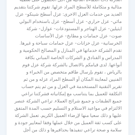
مثالية و متكاملة للأسطح المراد عزلها. تقوم شركتنا بتقديم
العديد من خدمات العزل الاخرى: عزل أسطح شينكو- عزل
مائي- عزل حراري- عزل أسطح- عزل باستخدام البولي
ايثيلين- عزل الهناجر و المستودعات- عوازل- شركة
صوت- عزل حمامات و مطابخ- عزل الأساسات
الخرسانية- عزل خزانات- عزل حمامات سباحة و غيرها.
تقدم الشركة خدماتها في المنازل و المصالح الحكومية و
المدراس و الفنادق و الشركات الخاصة المباني بكافة
أنواعها. لدى قيامكم بالاتصال بالشركة شركة عزل فوم
بالرياض ، تقوم بإرسال طاقم متخصص من الخبراء و
الفنيين لمعاينة المكان أو السطح المراد عزله و من ثم
تقرير التقنية المستخدمة في العزل و من ثم يتم حساب
التكلفة للعميل بما يتناسب مع إمكانياته فشركتنا تراعي
جميع الطبقات و جميع شرائح العملاء. تراعي الشركة عنصر
الالتزام في مواعيد الاستلام و التسليم حسب المدة المتفق
عليها و ذلك سعيا منها لإرضاء العميل الكريم. تعمل الشركة
على كسب ثقة العميل من خلال عملها وفقا لمعايير جودة و
سلامة و صحة تراعي تنفيذها بحذافيرها و ذلك من أجل