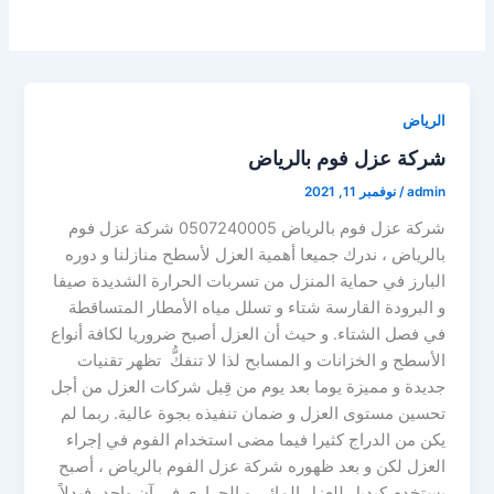
الرياض
شركة عزل فوم بالرياض
admin
/
نوفمبر 11, 2021
شركة عزل فوم بالرياض 0507240005 شركة عزل فوم
بالرياض ، ندرك جميعا أهمية العزل لأسطح منازلنا و دوره
البارز في حماية المنزل من تسربات الحرارة الشديدة صيفا
و البرودة القارسة شتاء و تسلل مياه الأمطار المتساقطة
في فصل الشتاء. و حيث أن العزل أصبح ضروريا لكافة أنواع
الأسطح و الخزانات و المسابح لذا لا تنفكُّ تظهر تقنيات
جديدة و مميزة يوما بعد يوم من قِبل شركات العزل من أجل
تحسين مستوى العزل و ضمان تنفيذه بجوة عالية. ربما لم
يكن من الدراج كثيرا فيما مضى استخدام الفوم في إجراء
العزل لكن و بعد ظهوره شركة عزل الفوم بالرياض ، أصبح
يستخدم كبديل للعزل المائي و الحراري في آن واحد، فبدلاً