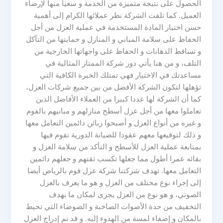
الحصول على نتيجة متميزة من الخدمة و سعيا منها لإرضاء
العميل. كما تلفت الشركة نظر عملائها الكرام إلى أهمية
حسن اختيار المادة المستخدمة في عملية العزل من أجل
الحفاظ على سلامة المباني و المنازل و حمايتها من التآكل
و تساقط الدهانات و الحفاظ على واجهاتها الخارجية من
التلف، و من هنا يأتي دور شركة الممتاز المثالية في
مساعدتك في الاختيار فهي تمتلك الخبرة الكافية التي
تؤهلها لتكون الشركة الأفضل من بين جميع شركات العزل،
كما أن الشركة لها عددا كبيرا من العملاء الأفاضل الذين
تعاملوا معها من أجل عزل أسطح منازلهم و مبانيهم بالفوم
و غيره من أنواع العزل و أصبحوا زبائن دائمين التعامل معها
و ذلك لتوقيعها معهم عقودا للصيانة الدورية تقوم فيها
بمتابعة عملية العزل للأسطح و التأكد من سلامة العزل و
بقائه عمرا أطول مما جعلها تكسب ثقتهم و جعلهم دائمين
التعامل معها. تهدف شركتنا شركة عزل فوم بالرياض أيضا
إلى إجراء نوع مختلف من العزل و هو ما يعرف بالعزل
الصوتي، و هو نوع من العزل يجرى لمكان ما بهدف
التخفيف من حدة الأصوات الصاخبة و الضوضاء التي تحيط
بالمكان و إضفاء لمسة من الهدوء إليه. و قد تم إدراج العزل