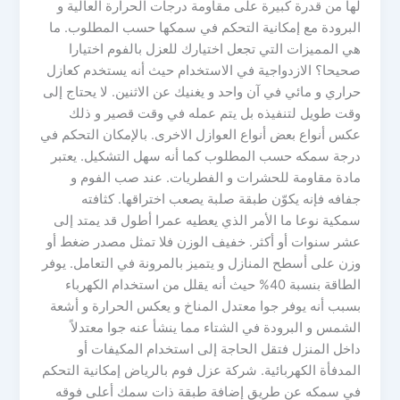
لها من قدرة كبيرة على مقاومة درجات الحرارة العالية و
البرودة مع إمكانية التحكم في سمكها حسب المطلوب. ما
هي المميزات التي تجعل اختيارك للعزل بالفوم اختيارا
صحيحا؟ الازدواجية في الاستخدام حيث أنه يستخدم كعازل
حراري و مائي في آن واحد و يغنيك عن الاثنين. لا يحتاج إلى
وقت طويل لتنفيذه بل يتم عمله في وقت قصير و ذلك
عكس أنواع بعض أنواع العوازل الاخرى. بالإمكان التحكم في
درجة سمكه حسب المطلوب كما أنه سهل التشكيل. يعتبر
مادة مقاومة للحشرات و الفطريات. عند صب الفوم و
جفافه فإنه يكوّن طبقة صلبة يصعب اختراقها. كثافته
سمكية نوعا ما الأمر الذي يعطيه عمرا أطول قد يمتد إلى
عشر سنوات أو أكثر. خفيف الوزن فلا تمثل مصدر ضغط أو
وزن على أسطح المنازل و يتميز بالمرونة في التعامل. يوفر
الطاقة بنسبة 40% حيث أنه يقلل من استخدام الكهرباء
بسبب أنه يوفر جوا معتدل المناخ و يعكس الحرارة و أشعة
الشمس و البرودة في الشتاء مما ينشأ عنه جوا معتدلاً
داخل المنزل فتقل الحاجة إلى استخدام المكيفات أو
المدفأة الكهربائية. شركة عزل فوم بالرياض إمكانية التحكم
في سمكه عن طريق إضافة طبقة ذات سمك أعلى فوقه