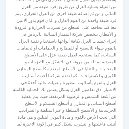
من القيام بعملية العزل عن طريق فرد طبقة من العزل
المائي و من ثم إضافة طبقة اخرى من العزل الحراري، يتم
فرد طبقة واحدة من الفوم العازل و الذي قوم بدور الاثنين
معا كما يحافظ على السطح من تسربات الحرارة و البرودة
و الأمطار. تتخصص شركة الممتاز المثالية بالرياض في
إجراء عمليات العزل بكافة أنواعها باستخدام تقنية العزل
بالفوم سواء للأسطح أو للمطابخ و الحمامات أو لحمامات
السباحة، كما يستخدم لعمل طبقة عزل على الأسطح
المعدنية لما له من مرونة في التشكل مع التعرّجات و
المنحنيات و الثنايا في الأسطح المعدنية كأسطح المخازن
الكبرى و الاستراحات. كما تقدم شركتنا أحدث أساليب
العزل بالفوم بأساليب متطورة وتقنيات عالية آخذةً في
الاعتبار أدق تفاصيل العزل بشكل يضمن لك الحماية الكاملة
من أشعة الشمس و الرطوبة المرتفعة. حيث يتم تغطية
أسطح المباني و المنازل و أسطح الشينكو و الأسطح
الخرسانية و الأسطح المبلطة و غير المبلطة و السراديب
التي تحت الأرض بالفوم و مادة البولي ايثيلين و هي مادة
أثبتت فاعليتها و انتشرت بشكل كبير في الآونة الأخيرة لما