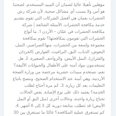
مؤهلين تأهيلا عاليا لضمان أن المبيد المستخدم. لصحتنا
هو آمن ولا يسبب أي مشاكل صحية. لأن شركة رش
الحشرات بعمان هي أفضل الشركات التي تقوم بتقديم
خدمة مكافحة الحشرات. الأسئلة الشائعة | شركة
مكافحة الحشرات في عمّان – الأردن 1. ما أنواع
الحشرات التي تقومون بمكافحتها؟ نقوم بمكافحة
مجموعة واسعة من الحشرات، منها:الصراصير، النمل،
البعوض، الذباب، البق، البراغيث، القوارض (الجرذان
والفئران)، النمل الأبيض، والزواحف الصغيرة. 2. هل
تستخدمون مواد آمنة على الأطفال والحيوانات الأليفة؟
نعم، نستخدم مبيدات حشرية مرخصة من وزارة الصحة
الأردنية، وهي آمنة عند الاستخدام الصحيح، وننصح باتباع
التعليمات بعد كل زيارة. 3. كم مرة أحتاج لطلب
الخدمة؟ يعتمد ذلك على نوع الإصابة. بعض الحالات
تحتاج زيارة واحدة، وحالات أخرى (مثل البق أو النمل
الأبيض) قد تتطلب متابعة دورية كل 3 إلى 6 أشهر. 4.
كم تستغرق عملية المكافحة؟ غالبًا ما تستغرق بين 30