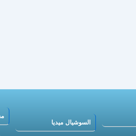
مع
السوشيال ميديا
5