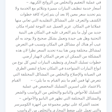
في عملية التعقيم والتخلص من الروائح الكريهة. –
أسعار خدمة تنظيف البيارات مميزة وتتلائم مع الخدمة ولا
يتم تحديد سعر معين إلا بعد أن يتم إجراء كافة خطوات
الكشف والتعرف على المشاكل التقليدية التي تعاني منها
عملائنا في المكان. عزيز العميل عند التوجة لشراء مكان
جديد من أول ما يتم التعرف عليه في المكان هى البنية
التحتية وهل هى جيدة وتعمل بشكل صحيح ولا يوجد به أى
عيب أم هناك أي مشاكل في المكان وتسبب في التعرض
لمشاكل مختلفة ومن هنا يبدء تحديد السعر نظرا لان هذه
المشكلة من الممكن ان تعرض المكان لانهيار أرضي.
خطوات تسليك المجارى وتنظيف البيارات ليس كل نوع من
انواع البيارات المتواجدة في المكان تحتاج لنفس الطرق
في الصيانة والإصلاح والتخلص من المشاكل المختلفة التي
تتعرض لها فمن أهم ما يتم القيام به ما يلي:- – القيام
بالاعتماد على اسبرين التسليك المخصص في عملية
التسليك للأحواض والبانيو والتخلص من الرواسب والشعر
والمشاكل المختلفة التي تظهر في البانيو والأحواض. –
تعتمد الشركة على توفير مجموعة من أجهزة الكومبرسر
والتي تعمل على ضغط المجاري والتخلص من الرواسب