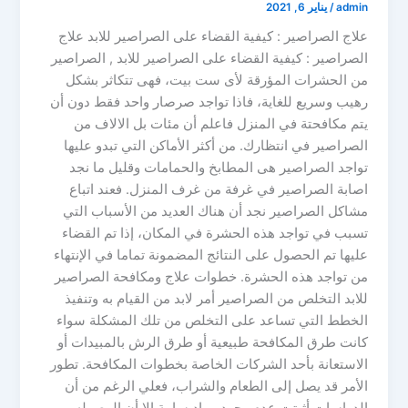
admin
/
يناير 6, 2021
علاج الصراصير : كيفية القضاء على الصراصير للابد علاج
الصراصير : كيفية القضاء على الصراصير للابد , الصراصير
من الحشرات المؤرقة لأى ست بيت، فهى تتكاثر بشكل
رهيب وسريع للغاية، فاذا تواجد صرصار واحد فقط دون أن
يتم مكافحتة في المنزل فاعلم أن مئات بل الالاف من
الصراصير في انتظارك. من أكثر الأماكن التي تبدو عليها
تواجد الصراصير هى المطابخ والحمامات وقليل ما نجد
اصابة الصراصير في غرفة من غرف المنزل. فعند اتباع
مشاكل الصراصير نجد أن هناك العديد من الأسباب التي
تسبب في تواجد هذه الحشرة في المكان، إذا تم القضاء
عليها تم الحصول على النتائج المضمونة تماما في الإنتهاء
من تواجد هذه الحشرة. خطوات علاج ومكافحة الصراصير
للابد التخلص من الصراصير أمر لابد من القيام به وتنفيذ
الخطط التي تساعد على التخلص من تلك المشكلة سواء
كانت طرق المكافحة طبيعية أو طرق الرش بالمبيدات أو
الاستعانة بأحد الشركات الخاصة بخطوات المكافحة. تطور
الأمر قد يصل إلى الطعام والشراب، فعلي الرغم من أن