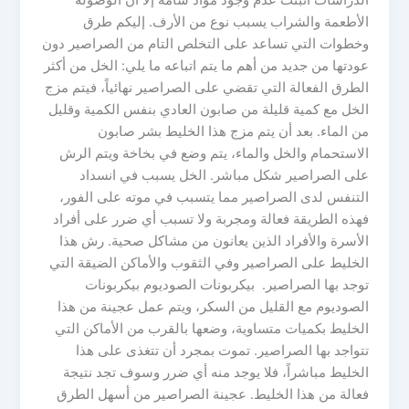
الدراسات أثبتت عدم وجود مواد سامة إلا أن الوصوله
الأطعمة والشراب يسبب نوع من الأرف. إليكم طرق
وخطوات التي تساعد على التخلص التام من الصراصير دون
عودتها من جديد من أهم ما يتم اتباعه ما يلي: الخل من أكثر
الطرق الفعالة التي تقضي على الصراصير نهائياً، فيتم مزج
الخل مع كمية قليلة من صابون العادي بنفس الكمية وقليل
من الماء. بعد أن يتم مزج هذا الخليط بشر صابون
الاستحمام والخل والماء، يتم وضع في بخاخة ويتم الرش
على الصراصير شكل مباشر. الخل يسبب في انسداد
التنفس لدى الصراصير مما يتسبب في موته على الفور،
فهذه الطريقة فعالة ومجربة ولا تسبب أي ضرر على أفراد
الأسرة والأفراد الذين يعانون من مشاكل صحية. رش هذا
الخليط على الصراصير وفي الثقوب والأماكن الضيقة التي
توجد بها الصراصير. بيكربونات الصوديوم بيكربونات
الصوديوم مع القليل من السكر، ويتم عمل عجينة من هذا
الخليط بكميات متساوية، وضعها بالقرب من الأماكن التي
تتواجد بها الصراصير. تموت بمجرد أن تتغذى على هذا
الخليط مباشراً، فلا يوجد منه أي ضرر وسوف تجد نتيجة
فعالة من هذا الخليط. عجينة الصراصير من أسهل الطرق