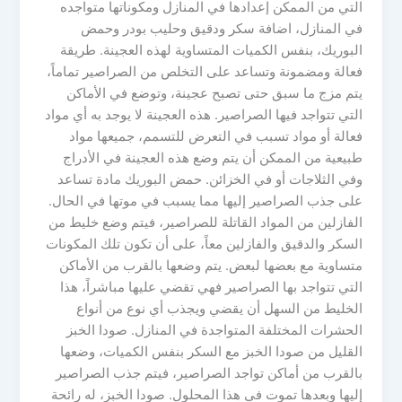
التي من الممكن إعدادها في المنازل ومكوناتها متواجده
في المنازل، اضافة سكر ودقيق وحليب بودر وحمض
البوريك، بنفس الكميات المتساوية لهذه العجينة. طريقة
فعالة ومضمونة وتساعد على التخلص من الصراصير تماماً،
يتم مزج ما سبق حتى تصبح عجينة، وتوضع في الأماكن
التي تتواجد فيها الصراصير. هذه العجينة لا يوجد به أي مواد
فعالة أو مواد تسبب في التعرض للتسمم، جميعها مواد
طبيعية من الممكن أن يتم وضع هذه العجينة في الأدراج
وفي الثلاجات أو في الخزائن. حمض البوريك مادة تساعد
على جذب الصراصير إليها مما يسبب في موتها في الحال.
الفازلين من المواد القاتلة للصراصير، فيتم وضع خليط من
السكر والدقيق والفازلين معاً، على أن تكون تلك المكونات
متساوية مع بعضها لبعض. يتم وضعها بالقرب من الأماكن
التي تتواجد بها الصراصير فهي تقضي عليها مباشراً، هذا
الخليط من السهل أن يقضي ويجذب أي نوع من أنواع
الحشرات المختلفة المتواجدة في المنازل. صودا الخبز
القليل من صودا الخبز مع السكر بنفس الكميات، وضعها
بالقرب من أماكن تواجد الصراصير، فيتم جذب الصراصير
إليها وبعدها تموت في هذا المحلول. صودا الخبز، له رائحة