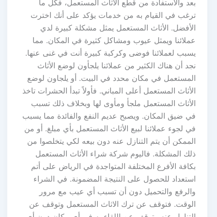
بعد والاستفادة من قطع الأثاث المستعمل، فكل ما
ترغب في القيام به من خدمات يؤكد على أنك اخترت
الأفضل. الأثاث المستعمل يمثل مشكلة كبيرة لدي
عملائنا ويمثل عيوب ومشاكل كثيرة في المكان. مما
يسبب لعملائنا فوضى وكركبة كبيرة أنت في غنى عنها.
نجد أن هناك الكثير من عملائنا يلجأون لوضع الأثاث
المستعمل في مكان محدد في البيت. أو يلجاون لوضع
الأثاث المستعمل أعلى المباني. فأولاً تبدأ الحشرات تاخذ
الأثاث المستعمل ملجأ ومأوى لها وبخلاف ذلك تسبب
في ضيق المكان. ويصبح عديم النفع والفائدة مما يسبب
في لجوء عملائنا لبيع الأثاث المستعمل بأي مبلغ. أو من
الممكن أن يتم التنازل عنه دون بيعه لكي يتخلصوا من
ذلك المشكلة. فاليوم شركة شراء الأثاث المستعمل
بكافة الأفرع المختلفة المتواجدة في الرياض على أتم
استعداد للحصول على النتيجة المضمونة. في الشراء
والرفع والتحميل دون أن تسبب أي عيب مع مرور
الوقت. فتوقف عن ترك الاثاث المستعمل وتوقف عن
التناول عنه وتوقف عن اللقاء به في أي مكان دون أي