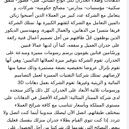
سكنية- مؤسسات- مدارس- مصالح حكومية- شركات، و
يتعامل مع الشركة عدد كبير من العملاء الذين أصبحوا زبائن
دائمين التعامل مع الشركة لثقتهم الكبيرة بها. تمتلك الشركة
فريقا متميزا من الدهانين، والعمال المهرة، ومهندسين الديكور
الذين يوظفون جُلّ طاقتهم من أجل تصميم أعمال فنية رائعة
على جدران العميل و سقفه، كما أن لديها عمالا فنيين
ورسّامين فنانين يقومون برسم رسومات مميزة ومبدعة على
الجدران. تقوم الشركة بتوفير ميزة لعملائها الدائمين؛ وهي أنها
تقوم بإنزال عروضا تخفيضيه بصفة مستمرة وذلك سعيا منها
لإرضائهم. تمتلك شركتنا التقنيات المميزة لعمل التصاميم
المائية و الزيتية وغيرها. تقوم الشركة بعمل دهانات 3D
ورسومات ثلاثية الأبعاد على الجدران. كل ذلك وأكثر ستجده
لدى شركة الممتاز المثالية؛ الشركة الأفضل في الدهانات على
مستوى المملكة وبأسعار تتناسب مع كافة شرائح العملاء
بمختلف طبقاتهم، اتصل الآن ليصلك مندوبنا أينما كنت اتصل ولا
تتردد. إذا كنت تنوي القيام بطلاء جدران منزلك بنفسك فعليك
ببعض النصائح التي تقدمها لك شركتنا من أجل الحصول على