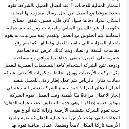
الممتاز المثالية للدهانات ؟ عند اتصال العميل بالشركة، تقوم
بتحديد موعدا مع العميل من أجل إرسال مندوب لها لمعاينة
المكان المراد دهانه؛ سواء كان فلل، قصور، شقق، مصالح
حكومية أو غير ذلك من المباني والمنشآت ومن ثم تتم عملية
المعاينة. يتم الجلوس مع العميل وتقديم عدة ميزانيات له يقوم
باختيار الميزانية التي تناسبه للعمل وقفا لها، كما يتم رفع
مقاسات الشقة أو الفيلا، ويتم كذلك عرض عدة تصاميم
عصرية على العميل لينتقي إحداها بما يتوافق مع مساحته
وذوقه. تتيح الشركة استخدام كافة التصميمات العصرية للعميل
مثل: تركيب الأرضيات وورق الحائط وديكورات الأسقف. شركة
دهانات منازل بالرياض يتم عمل إطار زمني للعميل لتنفيذ
أعمال الدهان لمنزله؛ حيث تتمتع الشركة بعنصر السرعة في
إنجاز الأعمال مراعاةً منّا لأهمية وقت العميل. تقوم الشركة
بتوفير خدمة إضافية؛ وهي خدمة التنظيف عقب عملية الدهان؛
حيث تقوم الشركة بتنظيف الأرضية وإزالة كافة أنواع بقع
الدهانات التي لوثت الأرض أثناء عملية الدهان ثم تقوم بتلميع
الأرضية تاركةً المكان لامعاً ونظيفا. أعمال إضافية تقوم بها