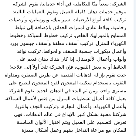
الشركة: سعياً منّا للتكاملية في أداء خدماتنا، تقوم الشركة
بتوفير خدمات دهان كاملة للعميل وتقوم بالعمليات التالية:
تركيب كافة أنواع الأرضيات: سيراميك، وبورسلين، وأرضيات
رخامية، وبلاط عادي لممرات الحدائق بالإضافة إلى تبيلط
المسابح بالموزاييك الخاص. تركيب خطوط السباكة وخطوط
الكهرباء للمنزل. تركيب أسقف معلقة وأسقف جبسون بورد
وأعمال ديكورات جبسية للسقف والحوائط. تركيب نوافذ
وأبواب وأعمال الألوميتال. إذا كان هناك دهان قديم على
الحائط أو به بعض الثقوب، فإن الشركة تلجأ أولاً إلى علاجه؛
حيث تقوم بإزالة الدهانات القديمة عن طريق الصنفرة ومداواة
الثقوب باستخدام سكينة المعجون لفرد المعجون ليصبح على
مستوى واحد، ومن ثم البدء في الدهان الجديد. تقوم الشركة
بعمل كافة أعمال تشطيبات المنزل من فِنش لأعمال السباكة،
وأعمال الكهرباء، وأعمال النجارة، وتركيب النجف والثريا.
شركتنا معنية بشكل كبير بالإبداع في عالم الدهانات، فهي
تعرض التصميم على العميل ويتم اختيار الألوان المناسبة
للمكان مع مراعاة التداخل بينهم وعمل أشكال مميزة