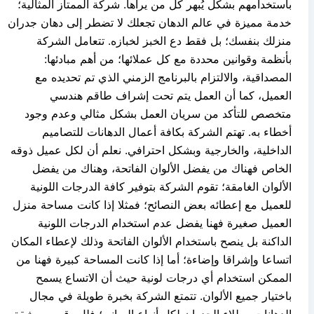
باستخدامهم بشكل يُبهر كل من يراها. شركة الممتاز المثالية؛
خدمة مميزة في عالم الدهان تجعلك لا تضطر إلى دهان جدران
منزلك بنفسك؛ بل فقط دع الخبز لخبازه. تتعامل الشركة
بأنظمة وقوانين محددة مع كل عملائها؛ من أهم مبادئها:
المصداقية، والالتزام بالبرنامج الزمني الذي تم تحديده مع
العميل، كما أن العمل يتم تحت إشراف طاقم هندسي
متخصص للتأكد من سريان العمل بشكل مثالي وعدم وجود
أخطاء به. تهتم الشركة بكافة أعمال الدهانات للتصاميم
الداخلية، والخارجية وبشكل احترافي. نعلم أن لكل عميل ذوقه
الخاص فهناك من يفضل الألوان الفاتحة، وهناك من يفضل
الألوان الغامقة؛ تقوم الشركة بتوفير كافة الدرجات اللونية
للعميل مع إعطائه بعض النصائح؛ فمثلا إذا كانت مساحة منزل
العميل صغيرة فهنا يفضل عدم استخدام الدرجات اللونية
الداكنة بل ينصح باستخدام الألوان الفاتحة وذلك لإعطاء المكان
اتساعا وإشراقا وإضاءة؛ أما إذا كانت المساحة كبيرة فهنا من
الممكن استخدام أي درجات لونية حيث أن الاتساع يسمح
باختيار جميع الألوان. تتمتع الشركة بخبرة طويلة في مجال
الدهانات وطلاء الجدران لكل أنواع المباني؛ فلل- قصور- شقق