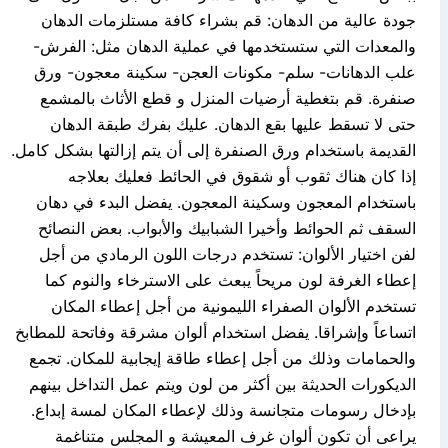
جودة عالية من الدهان: قم بشراء كافة مستلزمات الدهان
والمعدات التي ستستخدمها في عملية الدهان مثل: الفرش-
علب الدهانات- سلم- مكونات العجن- سكينة معجون- ورق
صنفرة. قم بتغطية أرضيات المنزل و قطع الأثاث بالمشمع
حتى لا تسقط عليها بقع الدهان. عليك بفرك طبقة الدهان
القديمة باستخدام ورق الصنفرة إلى أن يتم إزالتها بشكل كامل.
إذا كان هناك ثقوب أو شقوق في الحائط فعليك بعلاجه
باستخدام المعجون وسكينة المعجون. يفضل البدء في دهان
السقف ثم الحوائط وأخيرا الشبابيك والأبواب. بعض النصائح
لفن اختيار الألوان: تستخدم درجات اللون الرمادي من أجل
إعطاء الغرفة لون مريحاً يبعث على الاسترخاء والنوم كما
تستخدم الألوان الصفراء الليمونية من أجل إعطاء المكان
اتساعاً وإشراقا. يفضل استخدام ألوان مشرقة وفاتحة للمطابخ
والحمامات وذلك من أجل إعطاء طاقة إيجابية للمكان. تجمع
الديكورات الحديثة بين أكثر من لون ويتم عمل التداخل بينهم
بإدخال رسومات متجانسة وذلك لإعطاء المكان لمسة إبداع.
يراعى أن تكون ألوان غرف المعيشة و المجلس متناغمة