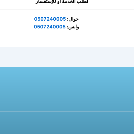
لطلب الخدمة أو للإستفسار
جوال:
0507240005
واتس:
0507240005