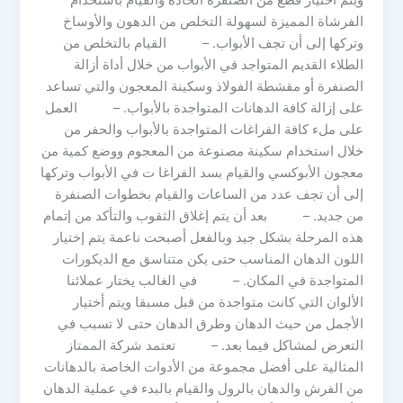
ويتم أختيار قطع من الصنفرة الحادة والقيام باستخدام
الفرشاة المميزة لسهولة التخلص من الدهون والأوساخ
وتركها إلى أن تجف الأبواب. – القيام بالتخلص من
الطلاء القديم المتواجد في الأبواب من خلال أداة أزالة
الصنفرة أو مقشطة الفولاذ وسكينة المعجون والتي تساعد
على إزالة كافة الدهانات المتواجدة بالأبواب. – العمل
على ملء كافة الفراغات المتواجدة بالأبواب والحفر من
خلال استخدام سكينة مصنوعة من المعجوم ووضع كمية من
معجون الأبوكسي والقيام بسد الفراغا ت في الأبواب وتركها
إلى أن تجف عدد من الساعات والقيام بخطوات الصنفرة
من جديد. – بعد أن يتم إغلاق الثقوب والتأكد من إتمام
هذه المرحلة بشكل جيد وبالفعل أصبحت ناعمة يتم إختيار
اللون الدهان المناسب حتى يكن متناسق مع الديكورات
المتواجدة في المكان. – في الغالب يختار عملائنا
الألوان التي كانت متواجدة من قبل مسبقا ويتم أختيار
الأجمل من حيث الدهان وطرق الدهان حتى لا تسبب في
التعرض لمشاكل فيما بعد. – تعتمد شركة الممتاز
المثالية على أفضل مجموعة من الأدوات الخاصة بالدهانات
من الفرش والدهان بالرول والقيام بالبدء في عملية الدهان