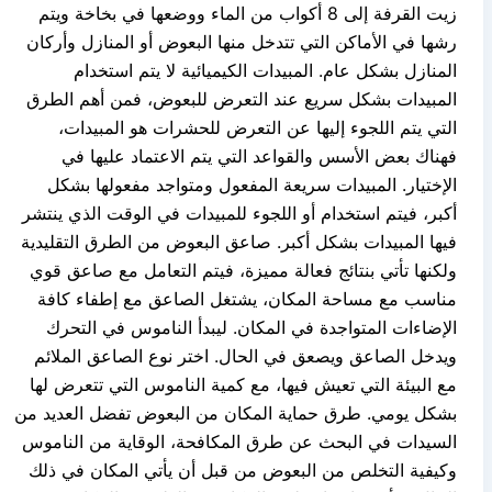
زيت القرفة إلى 8 أكواب من الماء ووضعها في بخاخة ويتم
رشها في الأماكن التي تتدخل منها البعوض أو المنازل وأركان
المنازل بشكل عام. المبيدات الكيميائية لا يتم استخدام
المبيدات بشكل سريع عند التعرض للبعوض، فمن أهم الطرق
التي يتم اللجوء إليها عن التعرض للحشرات هو المبيدات،
فهناك بعض الأسس والقواعد التي يتم الاعتماد عليها في
الإختيار. المبيدات سريعة المفعول ومتواجد مفعولها بشكل
أكبر، فيتم استخدام أو اللجوء للمبيدات في الوقت الذي ينتشر
فيها المبيدات بشكل أكبر. صاعق البعوض من الطرق التقليدية
ولكنها تأتي بنتائج فعالة مميزة، فيتم التعامل مع صاعق قوي
مناسب مع مساحة المكان، يشتغل الصاعق مع إطفاء كافة
الإضاءات المتواجدة في المكان. ليبدأ الناموس في التحرك
ويدخل الصاعق ويصعق في الحال. اختر نوع الصاعق الملائم
مع البيئة التي تعيش فيها، مع كمية الناموس التي تتعرض لها
بشكل يومي. طرق حماية المكان من البعوض تفضل العديد من
السيدات في البحث عن طرق المكافحة، الوقاية من الناموس
وكيفية التخلص من البعوض من قبل أن يأتي المكان في ذلك