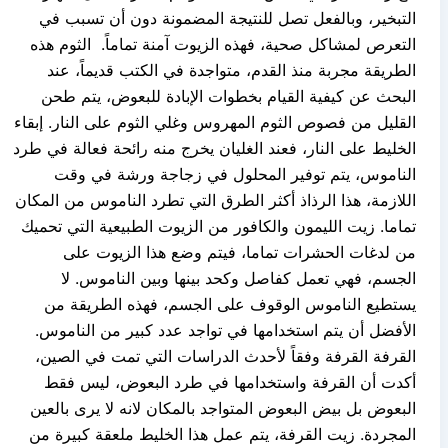
التبخير، وبالفعل تصل للنتيجة المضمونة دون أن تسبب في
التعرص لمشاكل صحية، فهذه الزيوت آمنة تماماً. الثوم هذه
الطريقة مجربة منذ القدم، متواجدة في الكتب قديماً، عند
البحث عن كيفية القيام بخطوات الإبادة للبعوض، يتم طحن
القليل من فصوص الثوم المهروس وغلي الثوم على النار. إبقاء
الخليط على النار، فعند الغليان يخرج منه رائحة فعالة في طرد
الناموس، يتم توفير المحلول في زجاجة ورشة في وقت
اللازمة، هذا الرذاذ أكثر الطرق التي تطرد الناموس من المكان
تماما. زيت الليمون والكافور من الزيوت الطبيعية التي تحميك
من لدغات الحشرات تماما، فيتم وضع هذا الزيوت على
الجسم، فهي تعمل كفاصل وكحد بينها وبين الناموس. لا
يستطيع الناموس الوقوف على الجسم، فهذه الطريقة من
الأفضل أن يتم استخدامها في تواجد عدد كبير من الناموس.
القرفة القرفة وفقاً لأحدث الدراسات التي تمت في الصين،
أكدت أن القرفة واستخدامها في طرد البعوض، ليس فقط
البعوض بل بيض البعوض المتواجد بالمكان لانه لا يرى بالعين
المجردة. زيت القرفة، يتم عمل هذا الخليط ملعقة كبيرة من