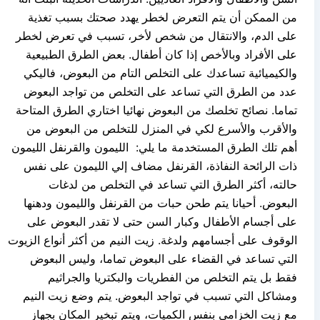
من الممكن أن يتم التعرض لخطر يهدد صحتك بسبب تغذية
على الدم، والانتقال من شخص لأخر، تسبب في تعرض لخطر
على الأفراد وبالأخص إذا كان أطفال. بعض الطرق الطبيعية
والكيميائية تساعدك على التخلص التام من البعوض، فاليكي
عدد من الطرق التي تساعد على التخلص من تواجد البعوض
تماما. نصائح تخلصك من البعوض نهائيا اختاري الطرق المتاحة
والأقرب والأسرع لكي في المنزل للتخلص من البعوض من
أهم تلك الطرق المستخدمة ما يلي: الليمون والقرنفل الليمون
ذات الرائحة النفاذة، القرنفل مضاف إلي الليمون على نفس
حالته، أكثر الطرق التي تساعد في التخلص من لدغات
البعوض. أحيانا يتم طحن حبات من القرنفل والليمون ودهنها
على أجسام الأطفال وكبار السن حتى لا تقدر البعوض على
الوقوف على أجسامهم ولدغة. زيت النيم من أكثر أنواع الزيوت
التي تساعد في القضاء على البعوض تماما، وليس البعوض
فقط بل يتم التخلص من الفطريات والبكتريا والجراثيم
ومشاكل التي تسبب في تواجد البعوض. يتم وضع زيت النيم
مع زيت الخزامي بنفس الكميات، ويتم تبخير المكان بجهاز