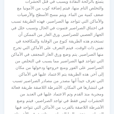
يتمتع بالرائحة النفاذة ويسبب في قتل الحشرات
والتخلص التام منها، فيتم إضافة كوب من الأمونيا مع
ضعف كمية من الماء. ويتم مسح الأسطح والأرضيات
والأماكن التي تتواجد بها الصراصير، فهذه الطريقة تسبب
في اختناق الصراصير فتموت في الحال وتسبب خلل في
الجهاز العصبي للصراصير. ورق الغار من الممكن أن
تستخدم هذه الطريقة كنوع من الوقاية والمكافحة في
نفس ذات الوقت، فيتم التعرف على الأماكن التي تخرج
منها الصراصير. يتم وضع ورق الغار المجفف في الأماكن
التي تتواجد فيها الصراصير مما يسبب في التخلص من
الصراصير على الفور ومنع خروجها ودخولها من مكان
إلى آخر. هذه الطريقة يتم الاعتماد عليها في الأماكن
التي تعرف جيداً أنها مصدر من مصادر الصراصير تسبب
في انتشارها في المكان. الأشرطة اللاصقة طريقة فعالة
ومجربة منذ القدم وتم الاعتماد عليها في العديد من
الحشرات ليس فقط في تواجد الصراصير، فيتم وضع
الأشرطة اللاصقة بالقرب من الأماكن التي تتواجد فيها
الصراصير. تجذب إليها الصراصير وتلتصق في الأشرطة