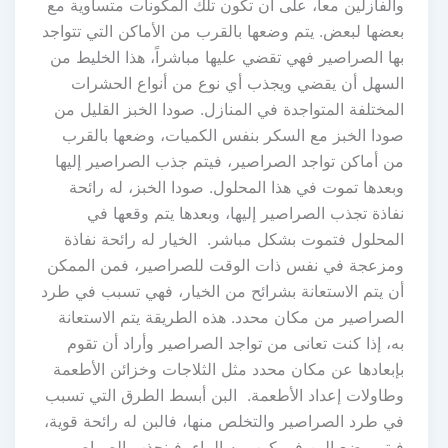
والفازلين معاً، على أن تكون تلك المكونات متساوية مع
بعضها لبعض. يتم وضعها بالقرب من الأماكن التي تتواجد
بها الصراصير فهي تقضي عليها مباشراً، هذا الخليط من
السهل أن يقضي ويجذب أي نوع من أنواع الحشرات
المختلفة المتواجدة في المنازل. صودا الخبز القليل من
صودا الخبز مع السكر بنفس الكميات، وضعها بالقرب
من أماكن تواجد الصراصير، فيتم جذب الصراصير إليها
وبعدها تموت في هذا المحلول. صودا الخبز، له رائحة
نفاذة تجذب الصراصير إليها، وبعدها يتم وقعها في
المحلول فتموت بشكل مباشر. الخيار له رائحة نفاذة
ومزعجة في نفس ذات الوقت للصراصير، فمن الممكن
أن يتم الاستعانة بشرائح من الخيار، فهي تسبب في طرد
الصراصير من مكان محدد. هذه الطريقة يتم الاستعانة
به، إذا كنت تعانى من تواجد الصراصير وأراد أن تقوم
بإبعادها عن مكان محدد مثل الثلاجات وخزائن الأطعمة
وطاولات إعداد الأطعمة. البن أبسط الطرق التي تسبب
في طرد الصراصير والتخلص منها، فالبن له رائحة قوية،
فيتم وضع البن في كوب به الماء، فينجذب الصراصير