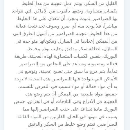
القليل من السكر، ويتم عمل عجينة من هذا الخليط
بكميات متساوية، وضعها بالقرب من الأماكن التي تتواجد
بها الصراصير. تموت بمجرد أن تتغذى على هذا الخليط
مباشراً، فلا يوجد منه أي ضرر وسوف تجد نتيجة فعالة
من هذا الخليط. عجينة الصراصير من أسهل الطرق التي
من الممكن إعدادها في المنازل ومكوناتها متواجده في
المنازل، اضافة سكر ودقيق وحليب بودر وحمض
البوريك، بنفس الكميات المتساوية لهذه العجينة. طريقة
فعالة ومضمونة وتساعد على التخلص من الصراصير
تماماً، يتم مزج ما سبق حتى تصبح عجينة، وتوضع في
الأماكن التي تتواجد فيها الصراصير. هذه العجينة لا يوجد
به أي مواد فعالة أو مواد تسبب في التعرض للتسمم،
جميعها مواد طبيعية من الممكن أن يتم وضع هذه
العجينة في الأدراج وفي الثلاجات أو في الخزائن. حمض
البوريك مادة تساعد على جذب الصراصير إليها مما
يسبب في موتها في الحال. الفازلين من المواد القاتلة
للصراصير، فيتم وضع خليط من السكر والدقيق