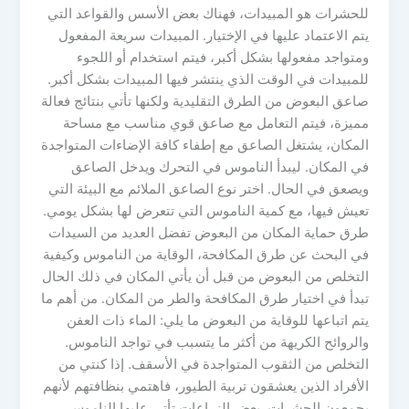
للحشرات هو المبيدات، فهناك بعض الأسس والقواعد التي
يتم الاعتماد عليها في الإختيار. المبيدات سريعة المفعول
ومتواجد مفعولها بشكل أكبر، فيتم استخدام أو اللجوء
للمبيدات في الوقت الذي ينتشر فيها المبيدات بشكل أكبر.
صاعق البعوض من الطرق التقليدية ولكنها تأتي بنتائج فعالة
مميزة، فيتم التعامل مع صاعق قوي مناسب مع مساحة
المكان، يشتغل الصاعق مع إطفاء كافة الإضاءات المتواجدة
في المكان. ليبدأ الناموس في التحرك ويدخل الصاعق
ويصعق في الحال. اختر نوع الصاعق الملائم مع البيئة التي
تعيش فيها، مع كمية الناموس التي تتعرض لها بشكل يومي.
طرق حماية المكان من البعوض تفضل العديد من السيدات
في البحث عن طرق المكافحة، الوقاية من الناموس وكيفية
التخلص من البعوض من قبل أن يأتي المكان في ذلك الحال
تبدأ في اختيار طرق المكافحة والطر من المكان. من أهم ما
يتم اتباعها للوقاية من البعوض ما يلي: الماء ذات العفن
والروائح الكريهة من أكثر ما يتسبب في تواجد الناموس.
التخلص من الثقوب المتواجدة في الأسقف. إذا كنتي من
الأفراد الذين يعشقون تربية الطيور، فاهتمي بنظافتهم لأنهم
يجمعون الحشرات. بعض الزراعات تأتي عليها الناموس،