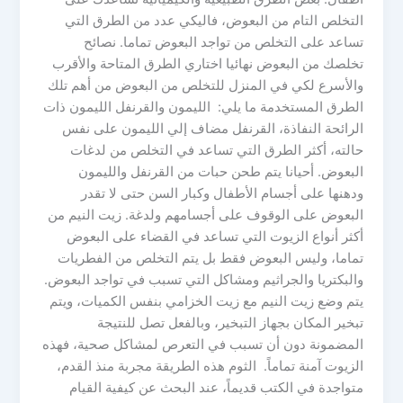
التخلص التام من البعوض، فاليكي عدد من الطرق التي
تساعد على التخلص من تواجد البعوض تماما. نصائح
تخلصك من البعوض نهائيا اختاري الطرق المتاحة والأقرب
والأسرع لكي في المنزل للتخلص من البعوض من أهم تلك
الطرق المستخدمة ما يلي: الليمون والقرنفل الليمون ذات
الرائحة النفاذة، القرنفل مضاف إلي الليمون على نفس
حالته، أكثر الطرق التي تساعد في التخلص من لدغات
البعوض. أحيانا يتم طحن حبات من القرنفل والليمون
ودهنها على أجسام الأطفال وكبار السن حتى لا تقدر
البعوض على الوقوف على أجسامهم ولدغة. زيت النيم من
أكثر أنواع الزيوت التي تساعد في القضاء على البعوض
تماما، وليس البعوض فقط بل يتم التخلص من الفطريات
والبكتريا والجراثيم ومشاكل التي تسبب في تواجد البعوض.
يتم وضع زيت النيم مع زيت الخزامي بنفس الكميات، ويتم
تبخير المكان بجهاز التبخير، وبالفعل تصل للنتيجة
المضمونة دون أن تسبب في التعرص لمشاكل صحية، فهذه
الزيوت آمنة تماماً. الثوم هذه الطريقة مجربة منذ القدم،
متواجدة في الكتب قديماً، عند البحث عن كيفية القيام