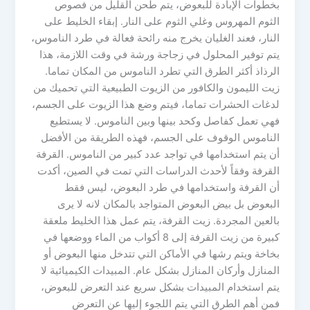
بخطوات الإبادة للبعوض، يتم طحن القليل من فصوص
الثوم المهروس وغلي الثوم على النار. إبقاء الخليط على
النار، فعند الغليان يخرج منه رائحة فعالة في طرد الناموس،
يتم توفير المحلول في زجاجة ورشة في وقت اللازمة، هذا
الرذاذ أكثر الطرق التي تطرد الناموس من المكان تماما.
زيت الليمون والكافور من الزيوت الطبيعية التي تحميك من
لدغات الحشرات تماما، فيتم وضع هذا الزيوت على الجسم،
فهي تعمل كفاصل وكحد بينها وبين الناموس. لا يستطيع
الناموس الوقوف على الجسم، فهذه الطريقة من الأفضل
أن يتم استخدامها في تواجد عدد كبير من الناموس. القرفة
القرفة وفقاً لأحدث الدراسات التي تمت في الصين، أكدت
أن القرفة واستخدامها في طرد البعوض، ليس فقط
البعوض بل بيض البعوض المتواجد بالمكان لانه لا يرى
بالعين المجردة. زيت القرفة، يتم عمل هذا الخليط ملعقة
كبيرة من زيت القرفة إلى 8 أكواب من الماء ووضعها في
بخاخة ويتم رشها في الأماكن التي تتدخل منها البعوض أو
المنازل وأركان المنازل بشكل عام. المبيدات الكيميائية لا
يتم استخدام المبيدات بشكل سريع عند التعرض للبعوض،
فمن أهم الطرق التي يتم اللجوء إليها عن التعرض